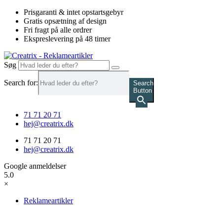
Videre
Prisgaranti & intet opstartsgebyr
til
Gratis opsætning af design
indhold
Fri fragt på alle ordrer
Ekspreslevering på 48 timer
Søg
Search for:
Search
Button
71 71 20 71
hej@creatrix.dk
71 71 20 71
hej@creatrix.dk
Google anmeldelser
5.0
×
Reklameartikler