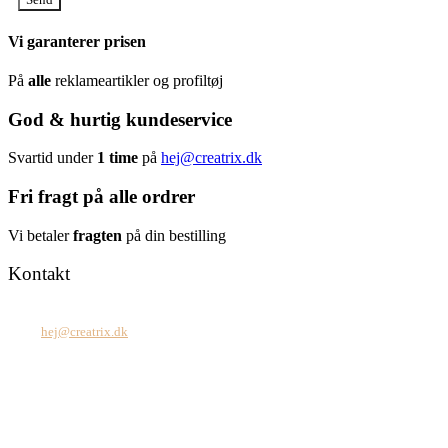
Vi garanterer prisen
På
alle
reklameartikler og profiltøj
God & hurtig kundeservice
Svartid under
1 time
på
hej@creatrix.dk
Fri fragt på alle ordrer
Vi betaler
fragten
på din bestilling
Kontakt
Tel: +45 7171 2071
Mail:
hej@creatrix.dk
Creatrix ApS
Falkoner Allé 1, 3.
DK-2000 Frederiksberg
CVR: 37 79 59 68