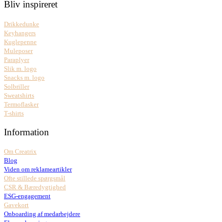
Bliv inspireret
Drikkedunke
Keyhangers
Kuglepenne
Muleposer
Paraplyer
Slik m. logo
Snacks m. logo
Solbriller
Sweatshirts
Termoflasker
T-shirts
Information
Om Creatrix
Blog
Viden om reklameartikler
Ofte stillede spørgsmål
CSR & Bæredygtighed
ESG-engagement
Gavekort
Onboarding af medarbejdere