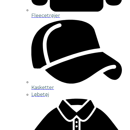
Fleecetrøjer
Kasketter
Løbetøj