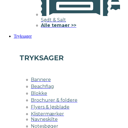
Sødt & Salt
Alle temaer >>
Tryksager
TRYKSAGER
Bannere
Beachflag
Blokke
Brochurer & foldere
Flyers & løsblade
Klistermærker
Navneskilte
Notesbøger