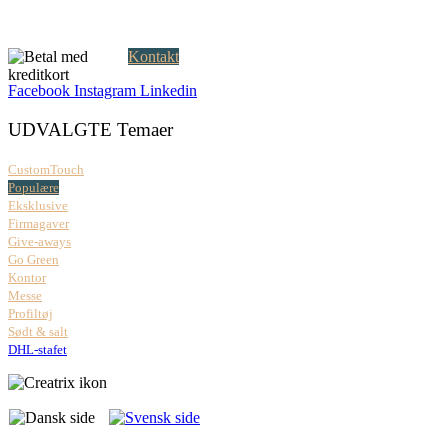
Åbningstider:
Mandag – fredag: 08.00 – 17.00
Kontakt
Facebook
Instagram
Linkedin
UDVALGTE Temaer
CustomTouch
Populære
Eksklusive
Firmagaver
Give-aways
Go Green
Kontor
Messe
Profiltøj
Sødt & salt
DHL-stafet