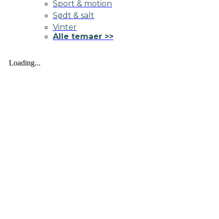
Sport & motion
Sødt & salt
Vinter
Alle temaer >>
Loading...