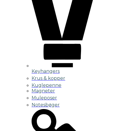
Keyhangers
Krus & kopper
Kuglepenne
Magneter
Muleposer
Notesbøger