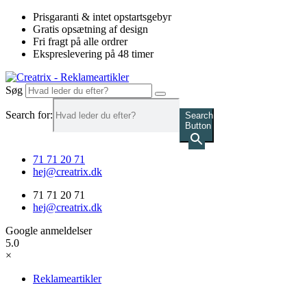
Videre
Prisgaranti & intet opstartsgebyr
til
Gratis opsætning af design
indhold
Fri fragt på alle ordrer
Ekspreslevering på 48 timer
Søg
Search for:
Search
Button
71 71 20 71
hej@creatrix.dk
71 71 20 71
hej@creatrix.dk
Google anmeldelser
5.0
×
Reklameartikler