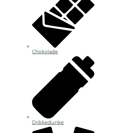
Chokolade
Drikkedunke