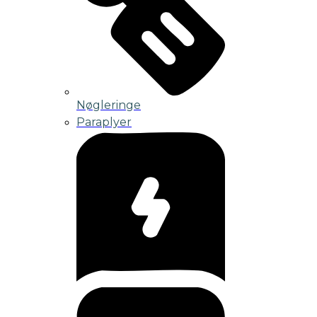
Nøgleringe
Paraplyer