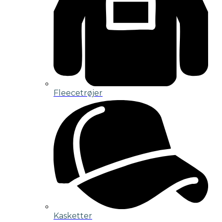
Fleecetrøjer
Kasketter