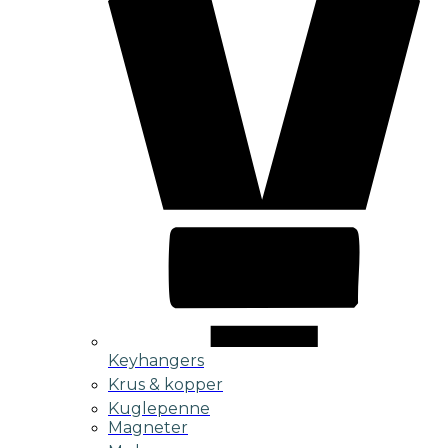
Keyhangers
Krus & kopper
Kuglepenne
Magneter