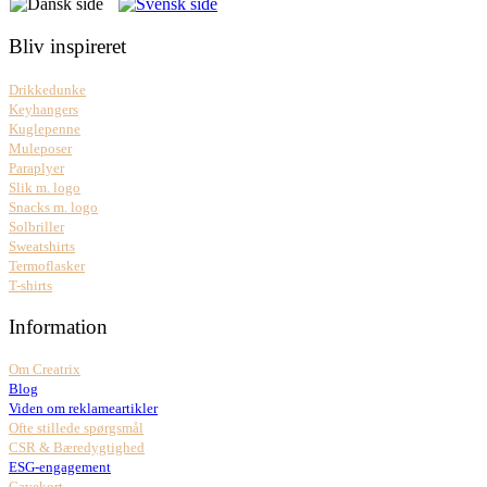
Bliv inspireret
Drikkedunke
Keyhangers
Kuglepenne
Muleposer
Paraplyer
Slik m. logo
Snacks m. logo
Solbriller
Sweatshirts
Termoflasker
T-shirts
Information
Om Creatrix
Blog
Viden om reklameartikler
Ofte stillede spørgsmål
CSR & Bæredygtighed
ESG-engagement
Gavekort