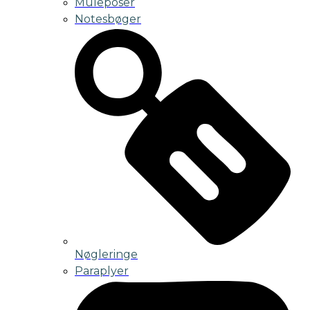
Muleposer
Notesbøger
Nøgleringe
Paraplyer