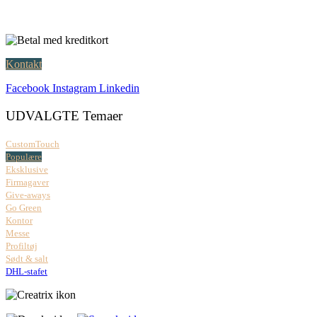
Åbningstider:
Mandag – fredag: 08.00 – 17.00
Kontakt
Facebook
Instagram
Linkedin
UDVALGTE Temaer
CustomTouch
Populære
Eksklusive
Firmagaver
Give-aways
Go Green
Kontor
Messe
Profiltøj
Sødt & salt
DHL-stafet