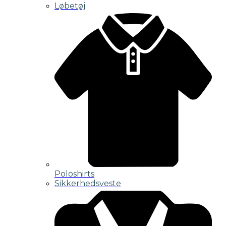
Løbetøj
Poloshirts
Sikkerhedsveste