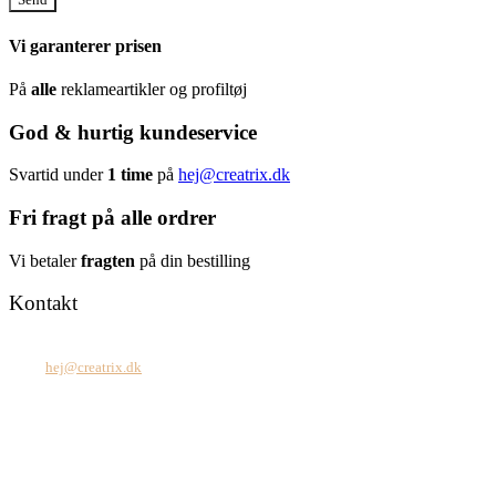
Vi garanterer prisen
På
alle
reklameartikler og profiltøj
God & hurtig kundeservice
Svartid under
1 time
på
hej@creatrix.dk
Fri fragt på alle ordrer
Vi betaler
fragten
på din bestilling
Kontakt
Tel: +45 7171 2071
Mail:
hej@creatrix.dk
Creatrix ApS
Falkoner Allé 1, 3.
DK-2000 Frederiksberg
CVR: 37 79 59 68