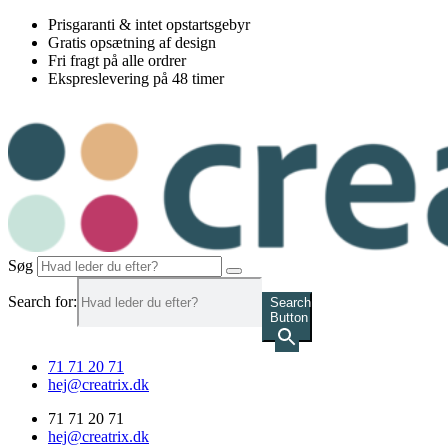
Videre
Prisgaranti & intet opstartsgebyr
til
Gratis opsætning af design
indhold
Fri fragt på alle ordrer
Ekspreslevering på 48 timer
Søg
Search for:
Search
Button
71 71 20 71
hej@creatrix.dk
71 71 20 71
hej@creatrix.dk