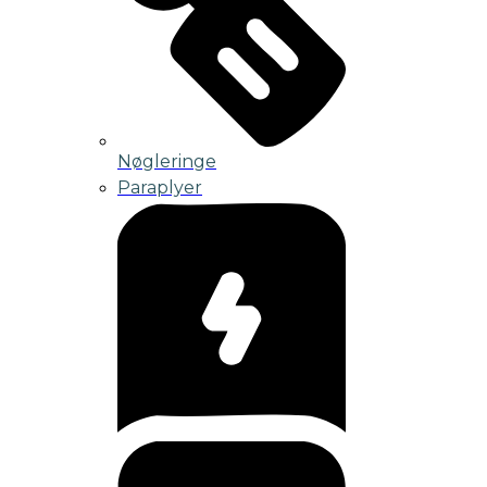
Nøgleringe
Paraplyer