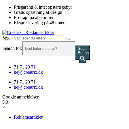
Videre
Prisgaranti & intet opstartsgebyr
til
Gratis opsætning af design
indhold
Fri fragt på alle ordrer
Ekspreslevering på 48 timer
Søg
Search for:
Search
Button
71 71 20 71
hej@creatrix.dk
71 71 20 71
hej@creatrix.dk
Google anmeldelser
5.0
×
Reklameartikler