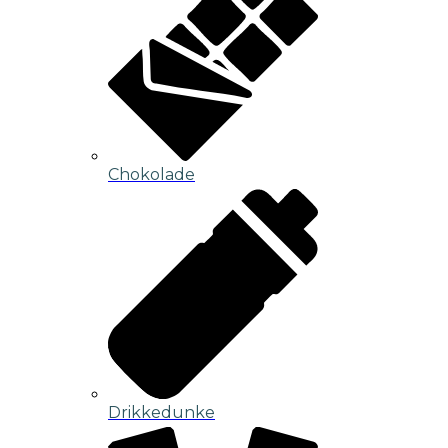
Chokolade
Drikkedunke