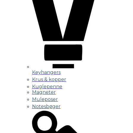
Keyhangers
Krus & kopper
Kuglepenne
Magneter
Muleposer
Notesbøger