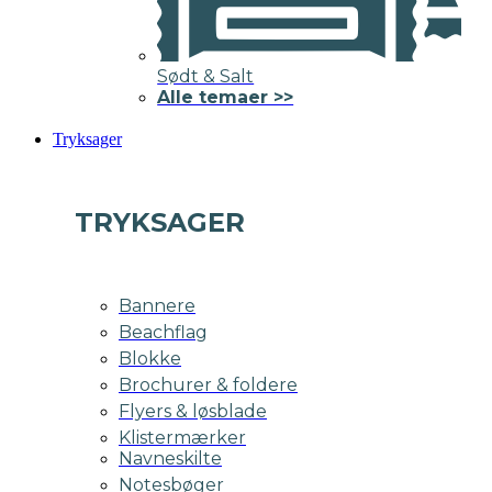
Sødt & Salt
Alle temaer >>
Tryksager
TRYKSAGER
Bannere
Beachflag
Blokke
Brochurer & foldere
Flyers & løsblade
Klistermærker
Navneskilte
Notesbøger