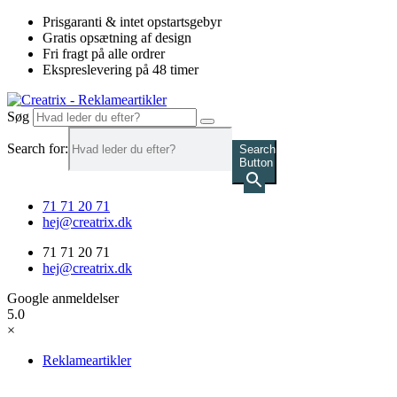
Videre
Prisgaranti & intet opstartsgebyr
til
Gratis opsætning af design
indhold
Fri fragt på alle ordrer
Ekspreslevering på 48 timer
Søg
Search for:
Search
Button
71 71 20 71
hej@creatrix.dk
71 71 20 71
hej@creatrix.dk
Google anmeldelser
5.0
×
Reklameartikler