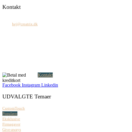
Kontakt
Tel: +45 7171 2071
Mail:
hej@creatrix.dk
Creatrix ApS
Falkoner Allé 1, 3.
DK-2000 Frederiksberg
CVR: 37 79 59 68
Åbningstider:
Mandag – fredag: 08.00 – 17.00
Kontakt
Facebook
Instagram
Linkedin
UDVALGTE Temaer
CustomTouch
Populære
Eksklusive
Firmagaver
Give-aways