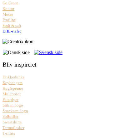
Go Green
Kontor
Messe
Profiltøj
Sødt & salt
DHL-stafet
Bliv inspireret
Drikkedunke
Keyhangers
Kuglepenne
Muleposer
Paraplyer
Slik m. logo
Snacks m. logo
Solbriller
Sweatshirts
Termoflasker
T-shirts