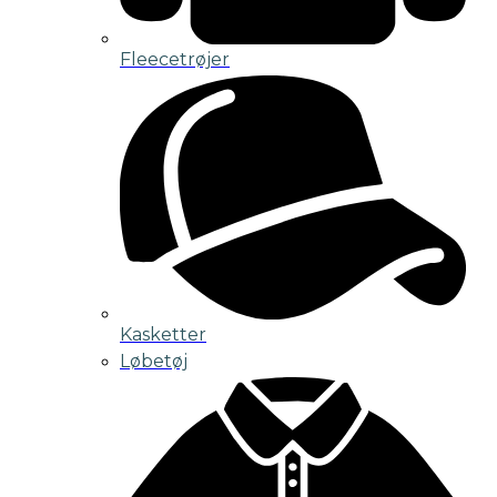
Fleecetrøjer
Kasketter
Løbetøj