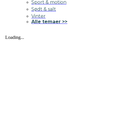
Sport & motion
Sødt & salt
Vinter
Alle temaer >>
Loading...