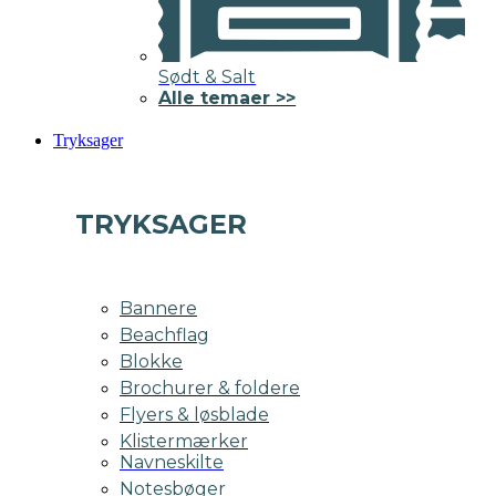
Sødt & Salt
Alle temaer >>
Tryksager
TRYKSAGER
Bannere
Beachflag
Blokke
Brochurer & foldere
Flyers & løsblade
Klistermærker
Navneskilte
Notesbøger