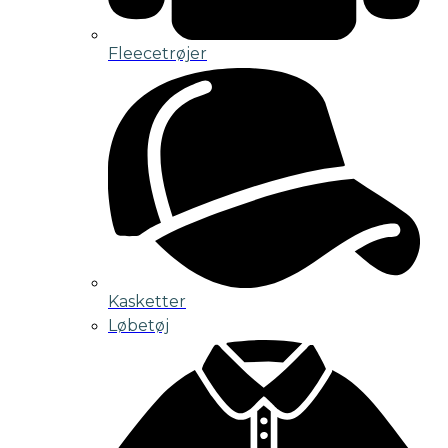
Fleecetrøjer
Kasketter
Løbetøj