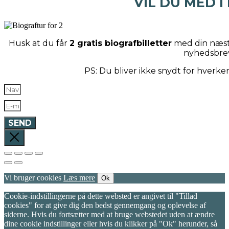
VIL DU MED I
Husk at du får
2 gratis biografbilletter
med din næste
nyhedsbre
PS: Du bliver ikke snydt for hverk
SEND
Vi bruger cookies
Læs mere
Ok
Cookie-indstillingerne på dette websted er angivet til "Tillad
cookies" for at give dig den bedst gennemgang og oplevelse af
siderne. Hvis du fortsætter med at bruge webstedet uden at ændre
dine cookie indstillinger eller hvis du klikker på "Ok" herunder, så