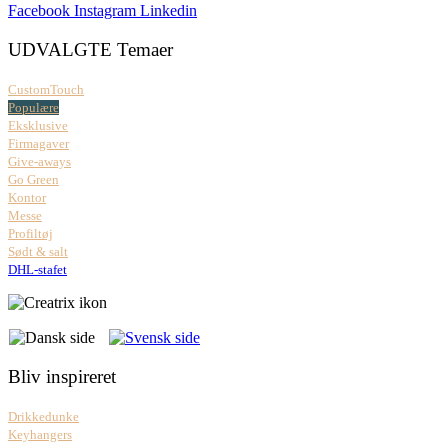
Facebook
Instagram
Linkedin
UDVALGTE Temaer
CustomTouch
Populære
Eksklusive
Firmagaver
Give-aways
Go Green
Kontor
Messe
Profiltøj
Sødt & salt
DHL-stafet
Bliv inspireret
Drikkedunke
Keyhangers