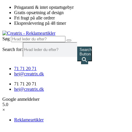
Videre
Prisgaranti & intet opstartsgebyr
til
Gratis opsætning af design
indhold
Fri fragt på alle ordrer
Ekspreslevering på 48 timer
Søg
Search for:
Search
Button
71 71 20 71
hej@creatrix.dk
71 71 20 71
hej@creatrix.dk
Google anmeldelser
5.0
×
Reklameartikler