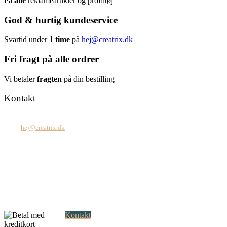
På
alle
reklameartikler og profiltøj
God & hurtig kundeservice
Svartid under
1 time
på
hej@creatrix.dk
Fri fragt på alle ordrer
Vi betaler
fragten
på din bestilling
Kontakt
Tel: +45 7171 2071
Mail:
hej@creatrix.dk
Creatrix ApS
Falkoner Allé 1, 3.
DK-2000 Frederiksberg
CVR: 37 79 59 68
Åbningstider:
Mandag – fredag: 08.00 – 17.00
Kontakt