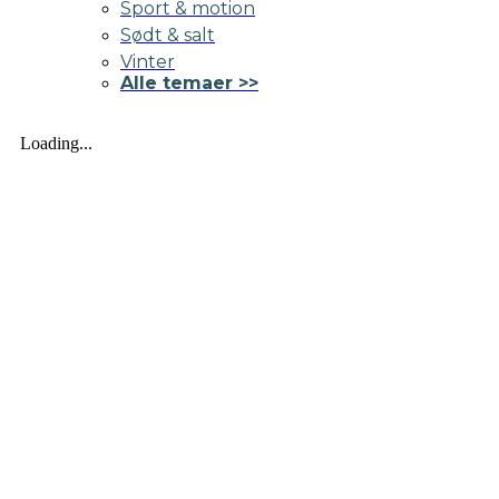
Sport & motion
Sødt & salt
Vinter
Alle temaer >>
Loading...