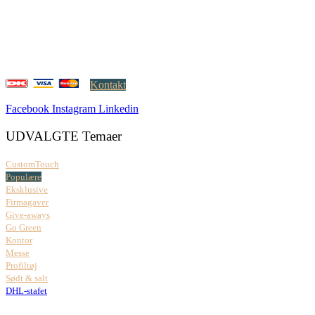
DK-2000 Frederiksberg
CVR: 37 79 59 68
Åbningstider:
Mandag – fredag: 08.00 – 17.00
Kontakt
Facebook
Instagram
Linkedin
UDVALGTE Temaer
CustomTouch
Populære
Eksklusive
Firmagaver
Give-aways
Go Green
Kontor
Messe
Profiltøj
Sødt & salt
DHL-stafet