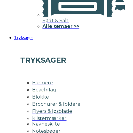
Sødt & Salt
Alle temaer >>
Tryksager
TRYKSAGER
Bannere
Beachflag
Blokke
Brochurer & foldere
Flyers & løsblade
Klistermærker
Navneskilte
Notesbøger