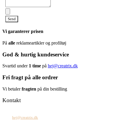
Send
Vi garanterer prisen
På
alle
reklameartikler og profiltøj
God & hurtig kundeservice
Svartid under
1 time
på
hej@creatrix.dk
Fri fragt på alle ordrer
Vi betaler
fragten
på din bestilling
Kontakt
Tel: +45 7171 2071
Mail:
hej@creatrix.dk
Creatrix ApS
Falkoner Allé 1, 3.