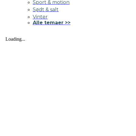
Sport & motion
Sødt & salt
Vinter
Alle temaer >>
Loading...