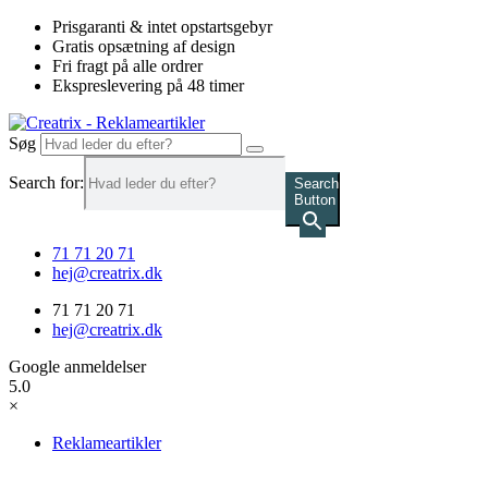
Videre
Prisgaranti & intet opstartsgebyr
til
Gratis opsætning af design
indhold
Fri fragt på alle ordrer
Ekspreslevering på 48 timer
Søg
Search for:
Search
Button
71 71 20 71
hej@creatrix.dk
71 71 20 71
hej@creatrix.dk
Google anmeldelser
5.0
×
Reklameartikler