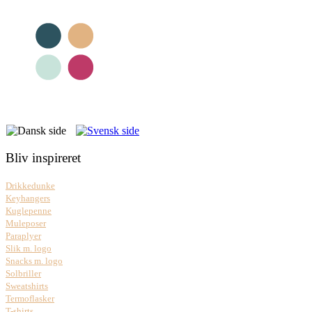
Bliv inspireret
Drikkedunke
Keyhangers
Kuglepenne
Muleposer
Paraplyer
Slik m. logo
Snacks m. logo
Solbriller
Sweatshirts
Termoflasker
T-shirts