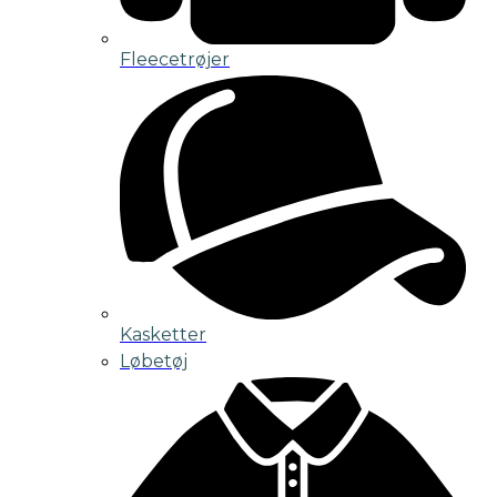
Fleecetrøjer
Kasketter
Løbetøj