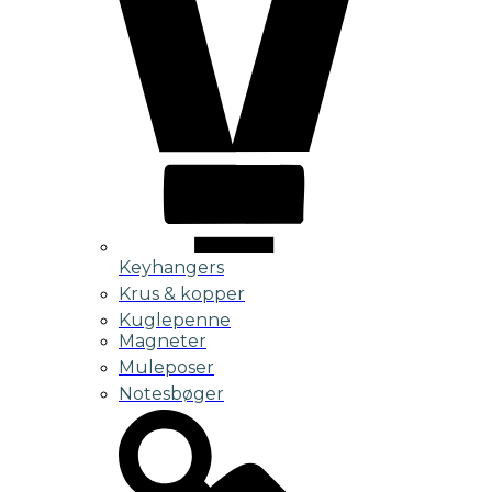
Keyhangers
Krus & kopper
Kuglepenne
Magneter
Muleposer
Notesbøger