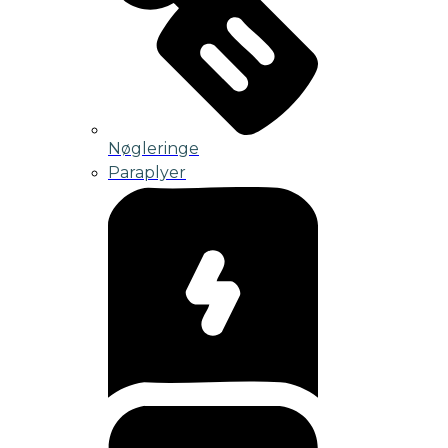
Nøgleringe
Paraplyer