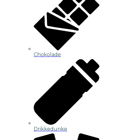
Chokolade
Drikkedunke