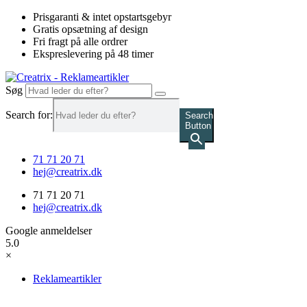
Videre
Prisgaranti & intet opstartsgebyr
til
Gratis opsætning af design
indhold
Fri fragt på alle ordrer
Ekspreslevering på 48 timer
Søg
Search for:
Search
Button
71 71 20 71
hej@creatrix.dk
71 71 20 71
hej@creatrix.dk
Google anmeldelser
5.0
×
Reklameartikler