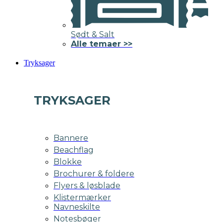
Sødt & Salt
Alle temaer >>
Tryksager
TRYKSAGER
Bannere
Beachflag
Blokke
Brochurer & foldere
Flyers & løsblade
Klistermærker
Navneskilte
Notesbøger