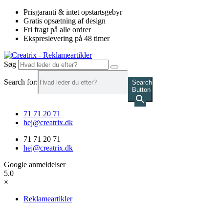
Videre
Prisgaranti & intet opstartsgebyr
til
Gratis opsætning af design
indhold
Fri fragt på alle ordrer
Ekspreslevering på 48 timer
Søg
Search for:
Search
Button
71 71 20 71
hej@creatrix.dk
71 71 20 71
hej@creatrix.dk
Google anmeldelser
5.0
×
Reklameartikler