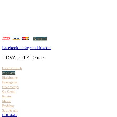
Creatrix ApS
Falkoner Allé 1, 3.
DK-2000 Frederiksberg
CVR: 37 79 59 68
Åbningstider:
Mandag – fredag: 08.00 – 17.00
Kontakt
Facebook
Instagram
Linkedin
UDVALGTE Temaer
CustomTouch
Populære
Eksklusive
Firmagaver
Give-aways
Go Green
Kontor
Messe
Profiltøj
Sødt & salt
DHL-stafet