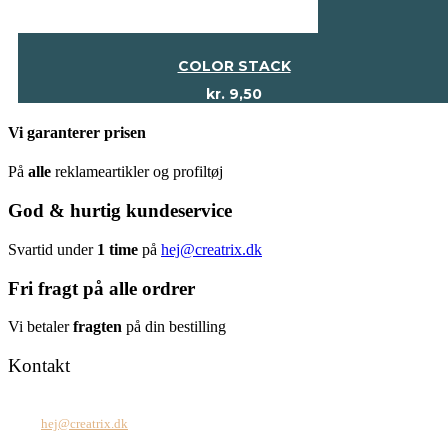
COLOR STACK
kr.
9,50
Vi garanterer prisen
På
alle
reklameartikler og profiltøj
God & hurtig kundeservice
Svartid under
1 time
på
hej@creatrix.dk
Fri fragt på alle ordrer
Vi betaler
fragten
på din bestilling
Kontakt
Tel: +45 7171 2071
Mail:
hej@creatrix.dk