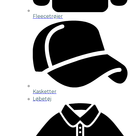
Fleecetrøjer
Kasketter
Løbetøj