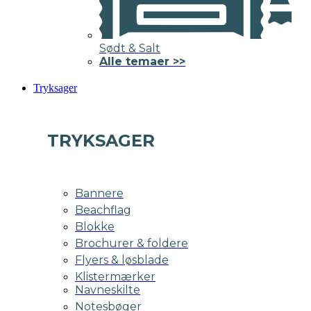
Sødt & Salt
Alle temaer >>
Tryksager
TRYKSAGER
Bannere
Beachflag
Blokke
Brochurer & foldere
Flyers & løsblade
Klistermærker
Navneskilte
Notesbøger