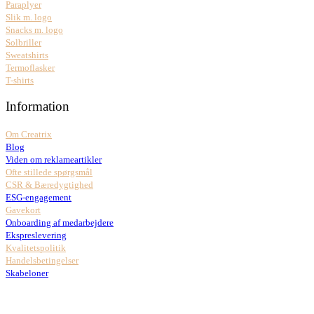
Paraplyer
Slik m. logo
Snacks m. logo
Solbriller
Sweatshirts
Termoflasker
T-shirts
Information
Om Creatrix
Blog
Viden om reklameartikler
Ofte stillede spørgsmål
CSR & Bæredygtighed
ESG-engagement
Gavekort
Onboarding af medarbejdere
Ekspreslevering
Kvalitetspolitik
Handelsbetingelser
Skabeloner