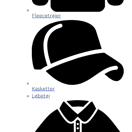
Fleecetrøjer
Kasketter
Løbetøj