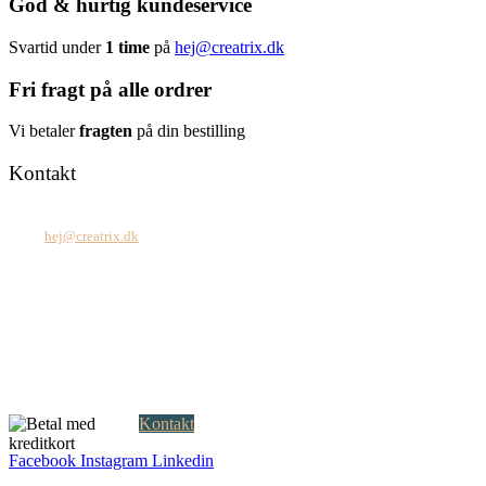
God & hurtig kundeservice
Svartid under
1 time
på
hej@creatrix.dk
Fri fragt på alle ordrer
Vi betaler
fragten
på din bestilling
Kontakt
Tel: +45 7171 2071
Mail:
hej@creatrix.dk
Creatrix ApS
Falkoner Allé 1, 3.
DK-2000 Frederiksberg
CVR: 37 79 59 68
Åbningstider:
Mandag – fredag: 08.00 – 17.00
Kontakt
Facebook
Instagram
Linkedin