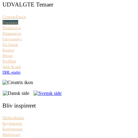
UDVALGTE Temaer
CustomTouch
Populære
Eksklusive
Firmagaver
Give-aways
Go Green
Kontor
Messe
Profiltøj
Sødt & salt
DHL-stafet
Bliv inspireret
Drikkedunke
Keyhangers
Kuglepenne
Muleposer