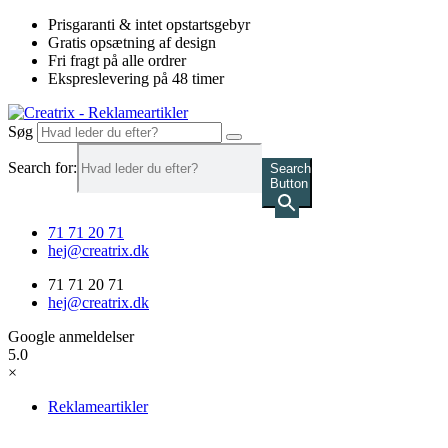
Videre
Prisgaranti & intet opstartsgebyr
til
Gratis opsætning af design
indhold
Fri fragt på alle ordrer
Ekspreslevering på 48 timer
Søg
Search for:
Search
Button
71 71 20 71
hej@creatrix.dk
71 71 20 71
hej@creatrix.dk
Google anmeldelser
5.0
×
Reklameartikler