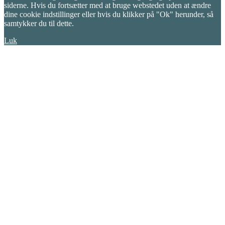
siderne. Hvis du fortsætter med at bruge webstedet uden at ændre
dine cookie indstillinger eller hvis du klikker på "Ok" herunder, så
samtykker du til dette.
Luk