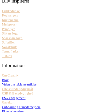
Bliv inspireret
Drikkedunke
Keyhangers
Kuglepenne
Muleposer
Paraplyer
Slik m. logo
Snacks m. logo
Solbriller
Sweatshirts
Termoflasker
T-shirts
Information
Om Creatrix
Blog
Viden om reklameartikler
Ofte stillede spørgsmål
CSR & Bæredygtighed
ESG-engagement
Gavekort
Onboarding af medarbejdere
Ekspreslevering