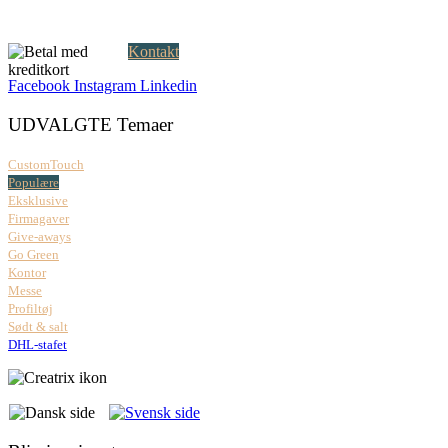
Åbningstider:
Mandag – fredag: 08.00 – 17.00
Kontakt
Facebook
Instagram
Linkedin
UDVALGTE Temaer
CustomTouch
Populære
Eksklusive
Firmagaver
Give-aways
Go Green
Kontor
Messe
Profiltøj
Sødt & salt
DHL-stafet