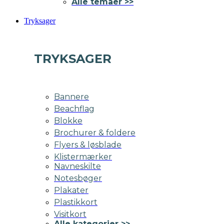
Alle temaer >>
Tryksager
TRYKSAGER
Bannere
Beachflag
Blokke
Brochurer & foldere
Flyers & løsblade
Klistermærker
Navneskilte
Notesbøger
Plakater
Plastikkort
Visitkort
Alle kategorier >>