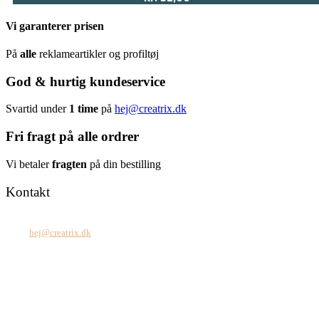
Vi garanterer prisen
På
alle
reklameartikler og profiltøj
God & hurtig kundeservice
Svartid under
1 time
på
hej@creatrix.dk
Fri fragt på alle ordrer
Vi betaler
fragten
på din bestilling
Kontakt
Tel: +45 7171 2071
Mail:
hej@creatrix.dk
Creatrix ApS
Falkoner Allé 1, 3.
DK-2000 Frederiksberg
CVR: 37 79 59 68