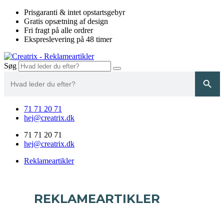
Videre
Prisgaranti & intet opstartsgebyr
til
Gratis opsætning af design
indhold
Fri fragt på alle ordrer
Ekspreslevering på 48 timer
Søg
Search
Search Button
for:
71 71 20 71
hej@creatrix.dk
71 71 20 71
hej@creatrix.dk
Reklameartikler
REKLAMEARTIKLER