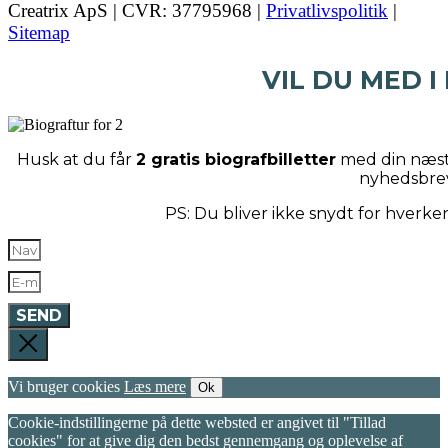
Creatrix ApS | CVR: 37795968 |
Privatlivspolitik
|
Sitemap
VIL DU MED I
Husk at du får
2 gratis biografbilletter
med din næste
nyhedsbre
PS: Du bliver ikke snydt for hverk
SEND
Vi bruger cookies
Læs mere
Ok
Cookie-indstillingerne på dette websted er angivet til "Tillad
cookies" for at give dig den bedst gennemgang og oplevelse af