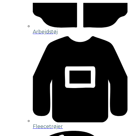
Arbejdstøj
Fleecetrøjer