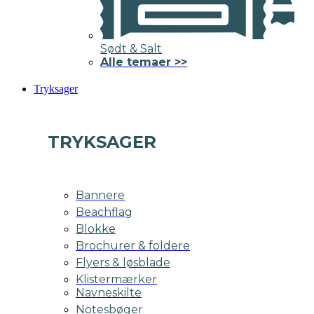
Sødt & Salt
Alle temaer >>
Tryksager
TRYKSAGER
Bannere
Beachflag
Blokke
Brochurer & foldere
Flyers & løsblade
Klistermærker
Navneskilte
Notesbøger