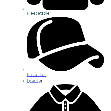
Fleecetrøjer
Kasketter
Løbetøj