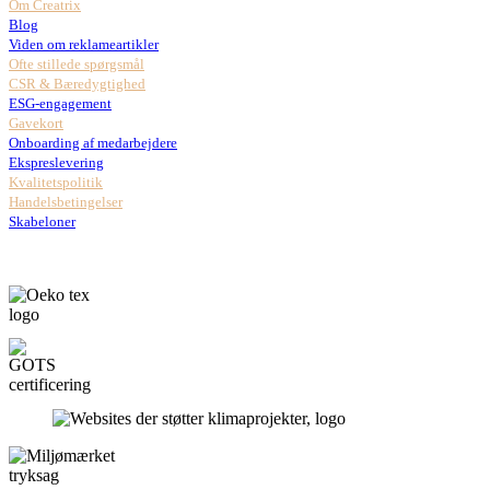
Om Creatrix
Blog
Viden om reklameartikler
Ofte stillede spørgsmål
CSR & Bæredygtighed
ESG-engagement
Gavekort
Onboarding af medarbejdere
Ekspreslevering
Kvalitetspolitik
Handelsbetingelser
Skabeloner