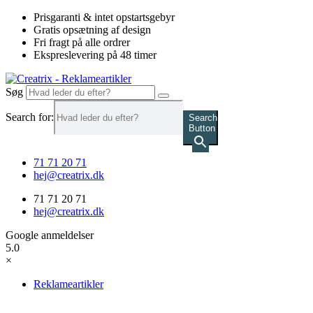
Videre
Prisgaranti & intet opstartsgebyr
til
Gratis opsætning af design
indhold
Fri fragt på alle ordrer
Ekspreslevering på 48 timer
Søg
Search for:
Search
Button
71 71 20 71
hej@creatrix.dk
71 71 20 71
hej@creatrix.dk
Google anmeldelser
5.0
×
Reklameartikler