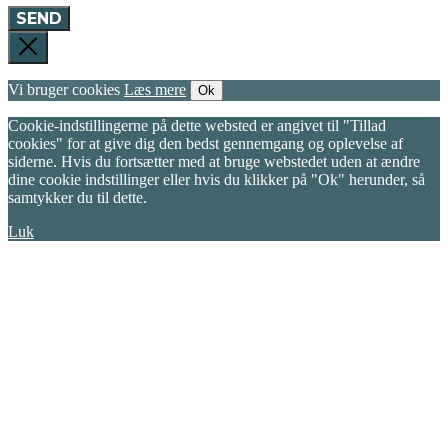
SEND
Vi bruger cookies
Læs mere
Ok
Cookie-indstillingerne på dette websted er angivet til "Tillad
cookies" for at give dig den bedst gennemgang og oplevelse af
siderne. Hvis du fortsætter med at bruge webstedet uden at ændre
dine cookie indstillinger eller hvis du klikker på "Ok" herunder, så
samtykker du til dette.
Luk