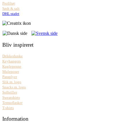
Profiltøj
Sødt & salt
DHL-stafet
Bliv inspireret
Drikkedunke
Keyhangers
Kuglepenne
Muleposer
Paraplyer
Slik m. logo
Snacks m. logo
Solbriller
Sweatshirts
Termoflasker
T-shirts
Information