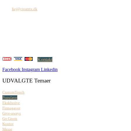
Tel: +45 7171 2071
Mail:
hej@creatrix.dk
Creatrix ApS
Falkoner Allé 1, 3.
DK-2000 Frederiksberg
CVR: 37 79 59 68
Åbningstider:
Mandag – fredag: 08.00 – 17.00
Kontakt
Facebook
Instagram
Linkedin
UDVALGTE Temaer
CustomTouch
Populære
Eksklusive
Firmagaver
Give-aways
Go Green
Kontor
Messe