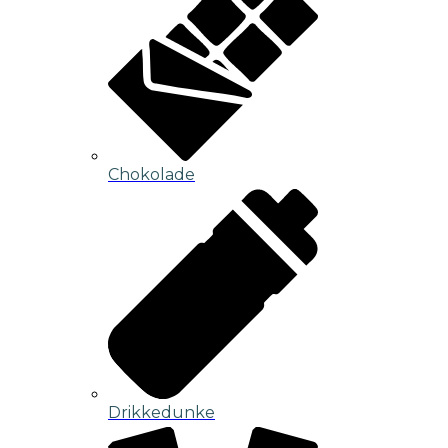
Chokolade
Drikkedunke