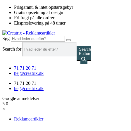
Videre
Prisgaranti & intet opstartsgebyr
til
Gratis opsætning af design
indhold
Fri fragt på alle ordrer
Ekspreslevering på 48 timer
Søg
Search for:
Search
Button
71 71 20 71
hej@creatrix.dk
71 71 20 71
hej@creatrix.dk
Google anmeldelser
5.0
×
Reklameartikler