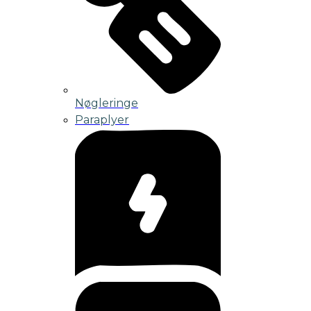
Nøgleringe
Paraplyer