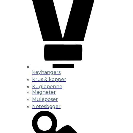
Keyhangers
Krus & kopper
Kuglepenne
Magneter
Muleposer
Notesbøger