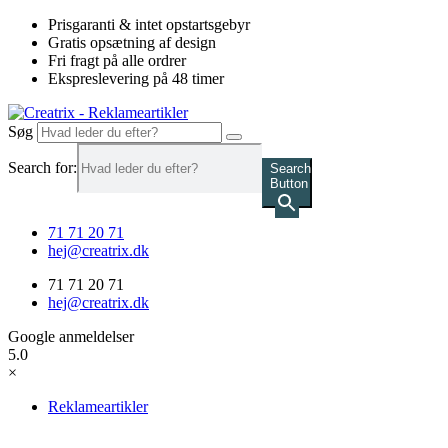
Videre
Prisgaranti & intet opstartsgebyr
til
Gratis opsætning af design
indhold
Fri fragt på alle ordrer
Ekspreslevering på 48 timer
Søg
Search for:
Search
Button
71 71 20 71
hej@creatrix.dk
71 71 20 71
hej@creatrix.dk
Google anmeldelser
5.0
×
Reklameartikler