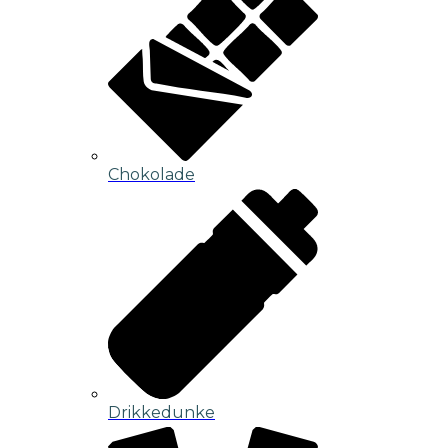
Chokolade
Drikkedunke