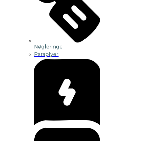
Nøgleringe
Paraplyer