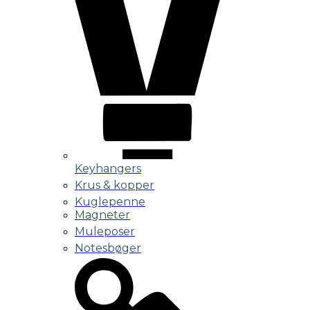
Keyhangers
Krus & kopper
Kuglepenne
Magneter
Muleposer
Notesbøger