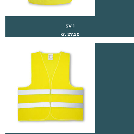
SV 1
kr.
27,50