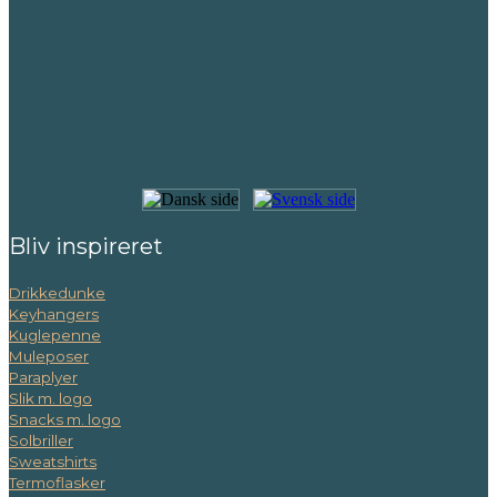
Bliv inspireret
Drikkedunke
Keyhangers
Kuglepenne
Muleposer
Paraplyer
Slik m. logo
Snacks m. logo
Solbriller
Sweatshirts
Termoflasker