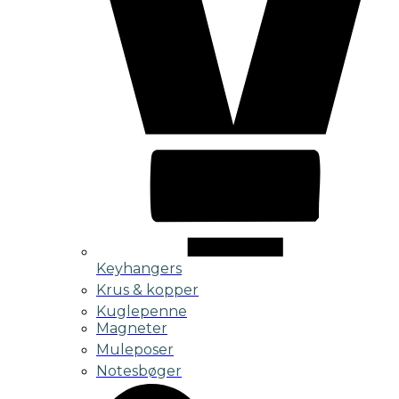
Keyhangers
Krus & kopper
Kuglepenne
Magneter
Muleposer
Notesbøger