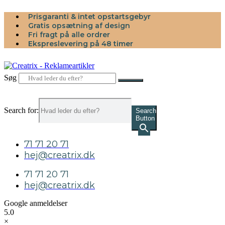
Videre
Prisgaranti & intet opstartsgebyr
til
Gratis opsætning af design
indhold
Fri fragt på alle ordrer
Ekspreslevering på 48 timer
Søg
Search for:
Search
Button
71 71 20 71
hej@creatrix.dk
71 71 20 71
hej@creatrix.dk
Google anmeldelser
5.0
×