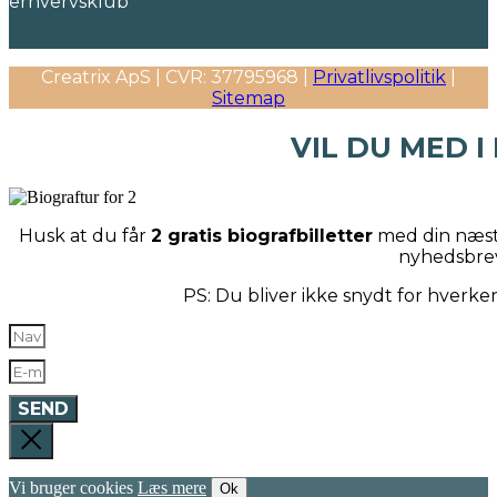
Creatrix ApS | CVR: 37795968 |
Privatlivspolitik
|
Sitemap
VIL DU MED I
Husk at du får
2 gratis biografbilletter
med din næste
nyhedsbre
PS: Du bliver ikke snydt for hverk
SEND
Vi bruger cookies
Læs mere
Ok