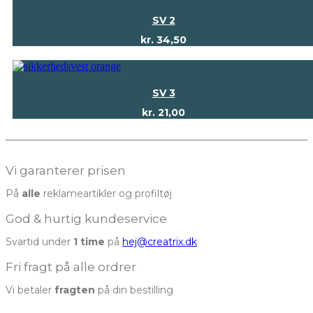
SV 2
kr.
34,50
SV 3
kr.
21,00
Vi garanterer prisen
På
alle
reklameartikler og profiltøj
God & hurtig kundeservice
Svartid under
1 time
på
hej@creatrix.dk
Fri fragt på alle ordrer
Vi betaler
fragten
på din bestilling