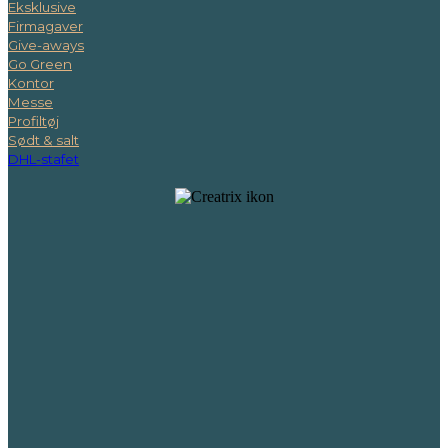
Eksklusive
Firmagaver
Give-aways
Go Green
Kontor
Messe
Profiltøj
Sødt & salt
DHL-stafet