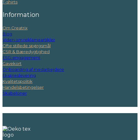
T-shirts
Information
Om Creatrix
Blog
Viden om reklameartikler
Ofte stillede spørgsmål
CSR & Bæredygtighed
ESG-engagement
Gavekort
Onboarding af medarbejdere
Ekspreslevering
Kvalitetspolitik
Handelsbetingelser
Skabeloner