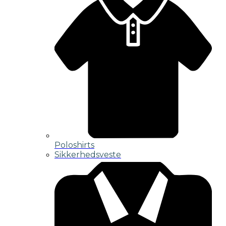
Poloshirts
Sikkerhedsveste