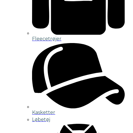
Fleecetrøjer
Kasketter
Løbetøj