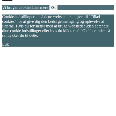
Vi bruger cookies
Læs mere
Ok
Cookie-indstillingerne på dette websted er angivet til "Tillad
cookies" for at give dig den bedst gennemgang og oplevelse af
siderne. Hvis du fortsætter med at bruge webstedet uden at ændre
dine cookie indstillinger eller hvis du klikker på "Ok" herunder, så
samtykker du til dette.
Luk