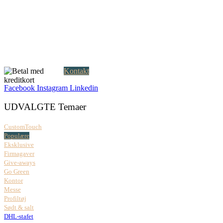
Creatrix ApS
Falkoner Allé 1, 3.
DK-2000 Frederiksberg
CVR: 37 79 59 68
Åbningstider:
Mandag – fredag: 08.00 – 17.00
Kontakt
Facebook
Instagram
Linkedin
UDVALGTE Temaer
CustomTouch
Populære
Eksklusive
Firmagaver
Give-aways
Go Green
Kontor
Messe
Profiltøj
Sødt & salt
DHL-stafet