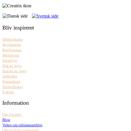
Bliv inspireret
Drikkedunke
Keyhangers
Kuglepenne
Muleposer
Paraplyer
Slik m. logo
Snacks m. logo
Solbriller
Sweatshirts
Termoflasker
T-shirts
Information
Om Creatrix
Blog
Viden om reklameartikler
Ofte stillede spørgsmål