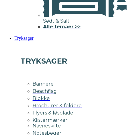
Sødt & Salt
Alle temaer >>
Tryksager
TRYKSAGER
Bannere
Beachflag
Blokke
Brochurer & foldere
Flyers & løsblade
Klistermærker
Navneskilte
Notesbøger