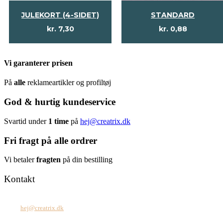
JULEKORT (4-SIDET)
STANDARD
kr.
7,30
kr.
0,88
Vi garanterer prisen
På
alle
reklameartikler og profiltøj
God & hurtig kundeservice
Svartid under
1 time
på
hej@creatrix.dk
Fri fragt på alle ordrer
Vi betaler
fragten
på din bestilling
Kontakt
Tel: +45 7171 2071
Mail:
hej@creatrix.dk