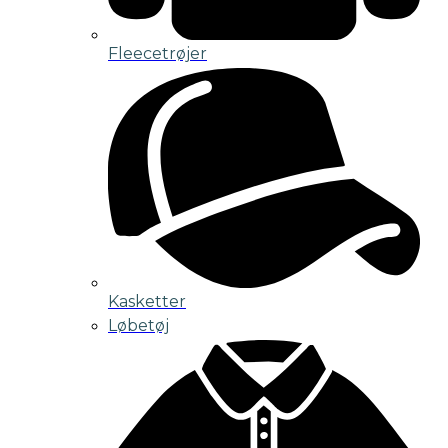
Fleecetrøjer
Kasketter
Løbetøj