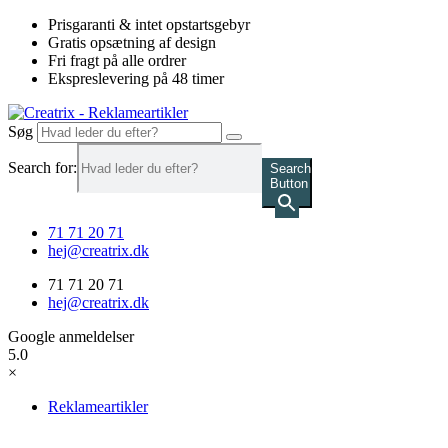
Videre
Prisgaranti & intet opstartsgebyr
til
Gratis opsætning af design
indhold
Fri fragt på alle ordrer
Ekspreslevering på 48 timer
Søg
Search for:
Search
Button
71 71 20 71
hej@creatrix.dk
71 71 20 71
hej@creatrix.dk
Google anmeldelser
5.0
×
Reklameartikler