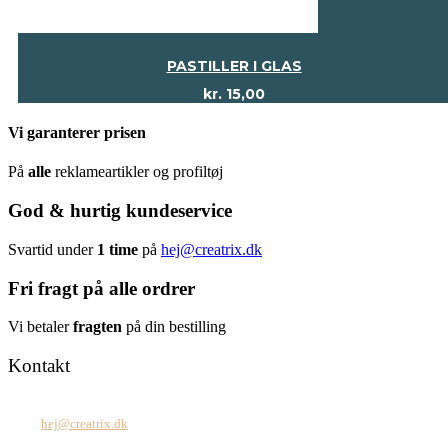
PASTILLER I GLAS
kr.
15,00
Vi garanterer prisen
På
alle
reklameartikler og profiltøj
God & hurtig kundeservice
Svartid under
1 time
på
hej@creatrix.dk
Fri fragt på alle ordrer
Vi betaler
fragten
på din bestilling
Kontakt
Tel: +45 7171 2071
Mail:
hej@creatrix.dk