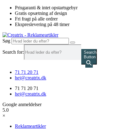
Videre
Prisgaranti & intet opstartsgebyr
til
Gratis opsætning af design
indhold
Fri fragt på alle ordrer
Ekspreslevering på 48 timer
Søg
Search for:
Search
Button
71 71 20 71
hej@creatrix.dk
71 71 20 71
hej@creatrix.dk
Google anmeldelser
5.0
×
Reklameartikler