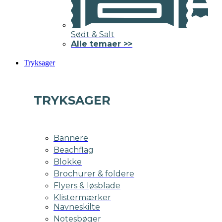
Sødt & Salt
Alle temaer >>
Tryksager
TRYKSAGER
Bannere
Beachflag
Blokke
Brochurer & foldere
Flyers & løsblade
Klistermærker
Navneskilte
Notesbøger