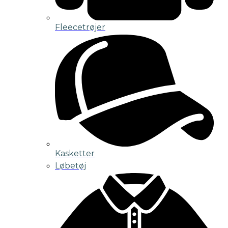
Fleecetrøjer
Kasketter
Løbetøj