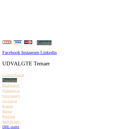
Creatrix ApS
Falkoner Allé 1, 3.
DK-2000 Frederiksberg
CVR: 37 79 59 68
Åbningstider:
Mandag – fredag: 08.00 – 17.00
Kontakt
Facebook
Instagram
Linkedin
UDVALGTE Temaer
CustomTouch
Populære
Eksklusive
Firmagaver
Give-aways
Go Green
Kontor
Messe
Profiltøj
Sødt & salt
DHL-stafet