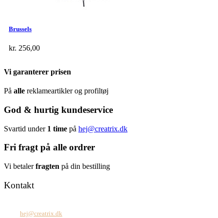
Brussels
kr.
256,00
Vi garanterer prisen
På
alle
reklameartikler og profiltøj
God & hurtig kundeservice
Svartid under
1 time
på
hej@creatrix.dk
Fri fragt på alle ordrer
Vi betaler
fragten
på din bestilling
Kontakt
Tel: +45 7171 2071
Mail:
hej@creatrix.dk