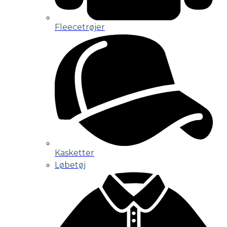
Fleecetrøjer
Kasketter
Løbetøj