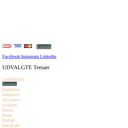
Creatrix ApS
Falkoner Allé 1, 3.
DK-2000 Frederiksberg
CVR: 37 79 59 68
Åbningstider:
Mandag – fredag: 08.00 – 17.00
Kontakt
Facebook
Instagram
Linkedin
UDVALGTE Temaer
CustomTouch
Populære
Eksklusive
Firmagaver
Give-aways
Go Green
Kontor
Messe
Profiltøj
Sødt & salt