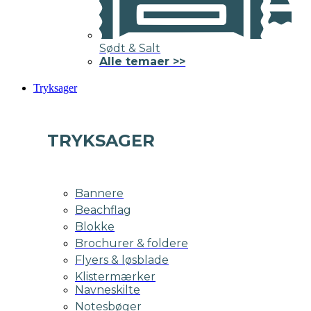
Sødt & Salt
Alle temaer >>
Tryksager
TRYKSAGER
Bannere
Beachflag
Blokke
Brochurer & foldere
Flyers & løsblade
Klistermærker
Navneskilte
Notesbøger