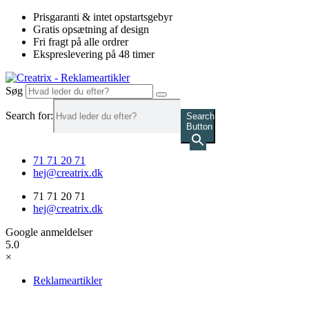
Videre
Prisgaranti & intet opstartsgebyr
til
Gratis opsætning af design
indhold
Fri fragt på alle ordrer
Ekspreslevering på 48 timer
Søg
Search for:
Search
Button
71 71 20 71
hej@creatrix.dk
71 71 20 71
hej@creatrix.dk
Google anmeldelser
5.0
×
Reklameartikler