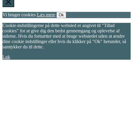
Vi bruger cookies
Læs mere
Ok
Cookie-indstillingerne på dette websted er angivet til "Tillad
cookies" for at give dig den bedst gennemgang og oplevelse af
siderne. Hvis du fortsætter med at bruge webstedet uden at ændre
dine cookie indstillinger eller hvis du klikker på "Ok" herunder, så
samtykker du til dette.
Luk