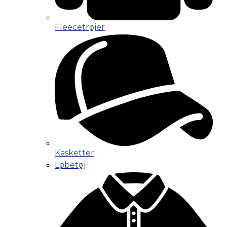
Fleecetrøjer
Kasketter
Løbetøj