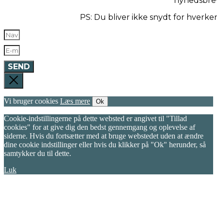
nyhedsbre
PS: Du bliver ikke snydt for hverk
SEND
Vi bruger cookies
Læs mere
Ok
Cookie-indstillingerne på dette websted er angivet til "Tillad
cookies" for at give dig den bedst gennemgang og oplevelse af
siderne. Hvis du fortsætter med at bruge webstedet uden at ændre
dine cookie indstillinger eller hvis du klikker på "Ok" herunder, så
samtykker du til dette.
Luk