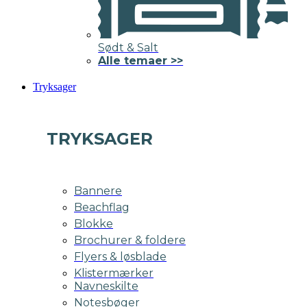
Sødt & Salt
Alle temaer >>
Tryksager
TRYKSAGER
Bannere
Beachflag
Blokke
Brochurer & foldere
Flyers & løsblade
Klistermærker
Navneskilte
Notesbøger