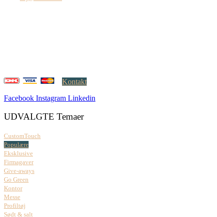
Creatrix ApS
Falkoner Allé 1, 3.
DK-2000 Frederiksberg
CVR: 37 79 59 68
Åbningstider:
Mandag – fredag: 08.00 – 17.00
Kontakt
Facebook
Instagram
Linkedin
UDVALGTE Temaer
CustomTouch
Populære
Eksklusive
Firmagaver
Give-aways
Go Green
Kontor
Messe
Profiltøj
Sødt & salt