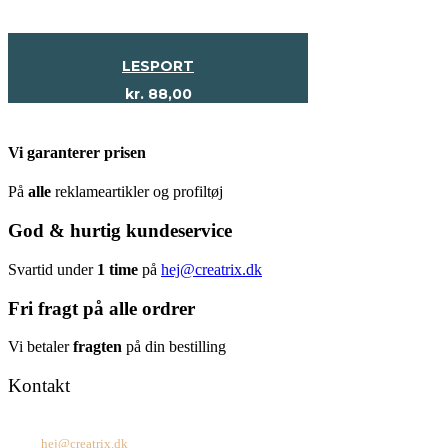
LESPORT
kr.
88,00
Vi garanterer prisen
På
alle
reklameartikler og profiltøj
God & hurtig kundeservice
Svartid under
1 time
på
hej@creatrix.dk
Fri fragt på alle ordrer
Vi betaler
fragten
på din bestilling
Kontakt
Tel: +45 7171 2071
Mail:
hej@creatrix.dk