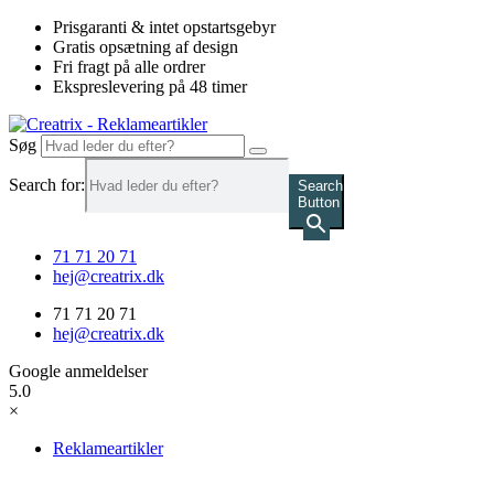
Videre
Prisgaranti & intet opstartsgebyr
til
Gratis opsætning af design
indhold
Fri fragt på alle ordrer
Ekspreslevering på 48 timer
Søg
Search for:
Search
Button
71 71 20 71
hej@creatrix.dk
71 71 20 71
hej@creatrix.dk
Google anmeldelser
5.0
×
Reklameartikler