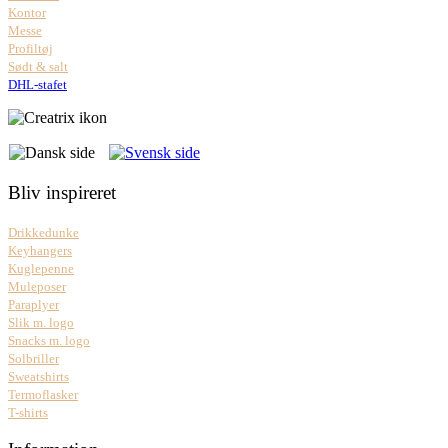
Kontor
Messe
Profiltøj
Sødt & salt
DHL-stafet
Bliv inspireret
Drikkedunke
Keyhangers
Kuglepenne
Muleposer
Paraplyer
Slik m. logo
Snacks m. logo
Solbriller
Sweatshirts
Termoflasker
T-shirts