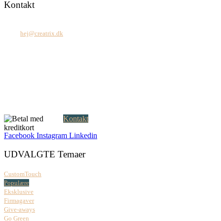
Kontakt
Tel: +45 7171 2071
Mail:
hej@creatrix.dk
Creatrix ApS
Falkoner Allé 1, 3.
DK-2000 Frederiksberg
CVR: 37 79 59 68
Åbningstider:
Mandag – fredag: 08.00 – 17.00
Kontakt
Facebook
Instagram
Linkedin
UDVALGTE Temaer
CustomTouch
Populære
Eksklusive
Firmagaver
Give-aways
Go Green