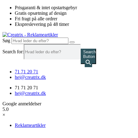
Videre
Prisgaranti & intet opstartsgebyr
til
Gratis opsætning af design
indhold
Fri fragt på alle ordrer
Ekspreslevering på 48 timer
Søg
Search for:
Search
Button
71 71 20 71
hej@creatrix.dk
71 71 20 71
hej@creatrix.dk
Google anmeldelser
5.0
×
Reklameartikler