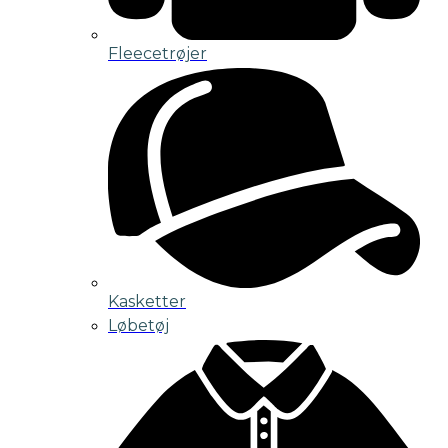
Fleecetrøjer
Kasketter
Løbetøj