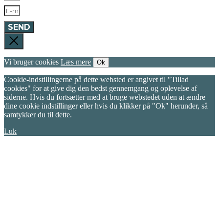
SEND
Vi bruger cookies
Læs mere
Ok
Cookie-indstillingerne på dette websted er angivet til "Tillad
cookies" for at give dig den bedst gennemgang og oplevelse af
siderne. Hvis du fortsætter med at bruge webstedet uden at ændre
dine cookie indstillinger eller hvis du klikker på "Ok" herunder, så
samtykker du til dette.
Luk