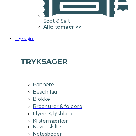
Sødt & Salt
Alle temaer >>
Tryksager
TRYKSAGER
Bannere
Beachflag
Blokke
Brochurer & foldere
Flyers & løsblade
Klistermærker
Navneskilte
Notesbøger