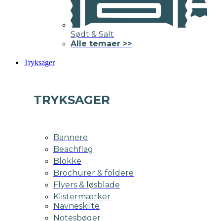
Sødt & Salt
Alle temaer >>
Tryksager
TRYKSAGER
Bannere
Beachflag
Blokke
Brochurer & foldere
Flyers & løsblade
Klistermærker
Navneskilte
Notesbøger