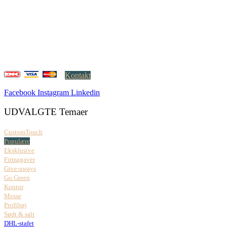
Creatrix ApS
Falkoner Allé 1, 3.
DK-2000 Frederiksberg
CVR: 37 79 59 68
Åbningstider:
Mandag – fredag: 08.00 – 17.00
Kontakt
Facebook
Instagram
Linkedin
UDVALGTE Temaer
CustomTouch
Populære
Eksklusive
Firmagaver
Give-aways
Go Green
Kontor
Messe
Profiltøj
Sødt & salt
DHL-stafet