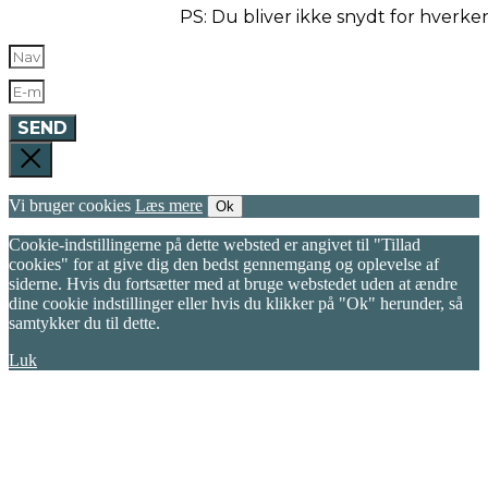
PS: Du bliver ikke snydt for hverk
SEND
Vi bruger cookies
Læs mere
Ok
Cookie-indstillingerne på dette websted er angivet til "Tillad
cookies" for at give dig den bedst gennemgang og oplevelse af
siderne. Hvis du fortsætter med at bruge webstedet uden at ændre
dine cookie indstillinger eller hvis du klikker på "Ok" herunder, så
samtykker du til dette.
Luk