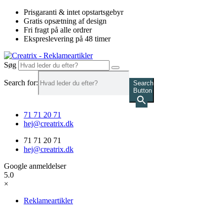
Videre
Prisgaranti & intet opstartsgebyr
til
Gratis opsætning af design
indhold
Fri fragt på alle ordrer
Ekspreslevering på 48 timer
Søg
Search for:
Search
Button
71 71 20 71
hej@creatrix.dk
71 71 20 71
hej@creatrix.dk
Google anmeldelser
5.0
×
Reklameartikler