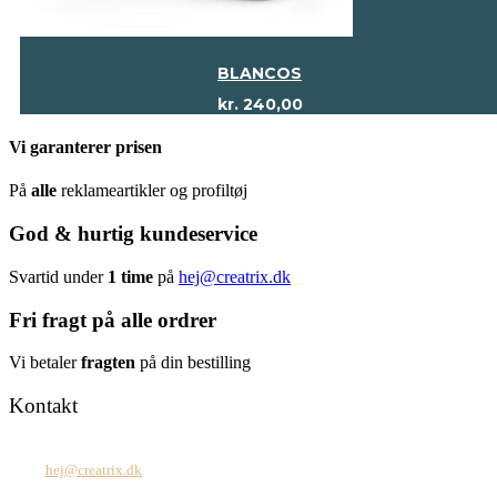
BLANCOS
kr.
240,00
Vi garanterer prisen
På
alle
reklameartikler og profiltøj
God & hurtig kundeservice
Svartid under
1 time
på
hej@creatrix.dk
Fri fragt på alle ordrer
Vi betaler
fragten
på din bestilling
Kontakt
Tel: +45 7171 2071
Mail:
hej@creatrix.dk