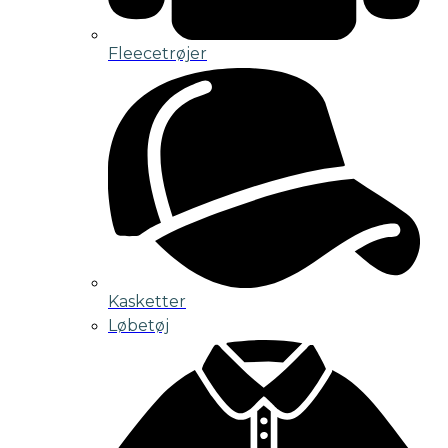
Fleecetrøjer
Kasketter
Løbetøj