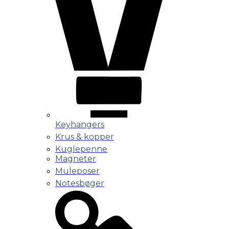
Keyhangers
Krus & kopper
Kuglepenne
Magneter
Muleposer
Notesbøger