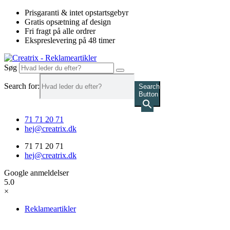
Videre
Prisgaranti & intet opstartsgebyr
til
Gratis opsætning af design
indhold
Fri fragt på alle ordrer
Ekspreslevering på 48 timer
Søg
Search for:
Search
Button
71 71 20 71
hej@creatrix.dk
71 71 20 71
hej@creatrix.dk
Google anmeldelser
5.0
×
Reklameartikler