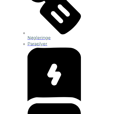
Nøgleringe
Paraplyer