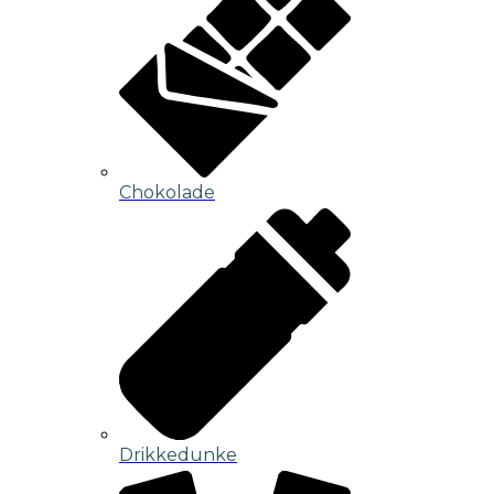
Chokolade
Drikkedunke