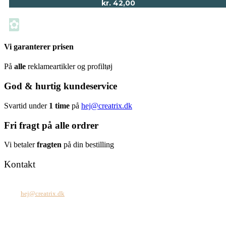
kr.
42,00
✿
Vi garanterer prisen
På
alle
reklameartikler og profiltøj
God & hurtig kundeservice
Svartid under
1 time
på
hej@creatrix.dk
Fri fragt på alle ordrer
Vi betaler
fragten
på din bestilling
Kontakt
Tel: +45 7171 2071
Mail:
hej@creatrix.dk
Creatrix ApS
Falkoner Allé 1, 3.