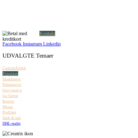
DK-2000 Frederiksberg
CVR: 37 79 59 68
Åbningstider:
Mandag – fredag: 08.00 – 17.00
Kontakt
Facebook
Instagram
Linkedin
UDVALGTE Temaer
CustomTouch
Populære
Eksklusive
Firmagaver
Give-aways
Go Green
Kontor
Messe
Profiltøj
Sødt & salt
DHL-stafet