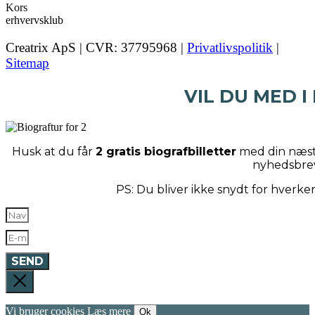
Creatrix ApS | CVR: 37795968 |
Privatlivspolitik
|
Sitemap
VIL DU MED I
Husk at du får
2 gratis biografbilletter
med din næste
nyhedsbre
PS: Du bliver ikke snydt for hverk
SEND
Vi bruger cookies
Læs mere
Ok