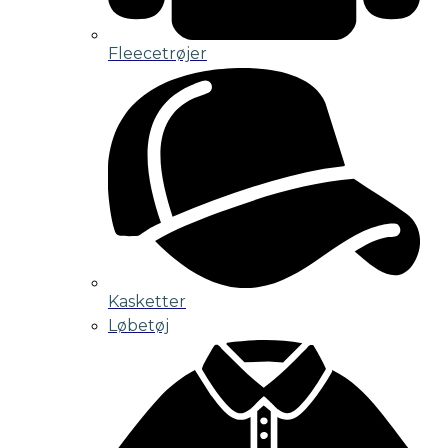
Fleecetrøjer
Kasketter
Løbetøj