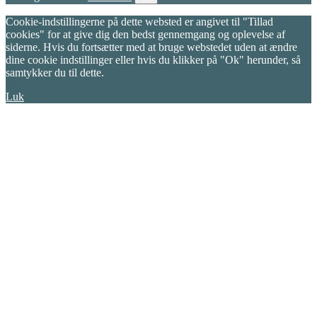
Cookie-indstillingerne på dette websted er angivet til "Tillad
cookies" for at give dig den bedst gennemgang og oplevelse af
siderne. Hvis du fortsætter med at bruge webstedet uden at ændre
dine cookie indstillinger eller hvis du klikker på "Ok" herunder, så
samtykker du til dette.
Luk