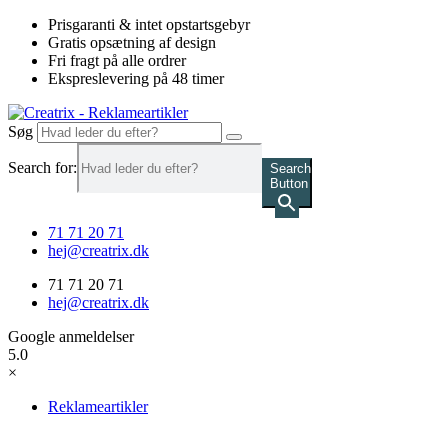
Videre
Prisgaranti & intet opstartsgebyr
til
Gratis opsætning af design
indhold
Fri fragt på alle ordrer
Ekspreslevering på 48 timer
Søg
Search for:
Search
Button
71 71 20 71
hej@creatrix.dk
71 71 20 71
hej@creatrix.dk
Google anmeldelser
5.0
×
Reklameartikler