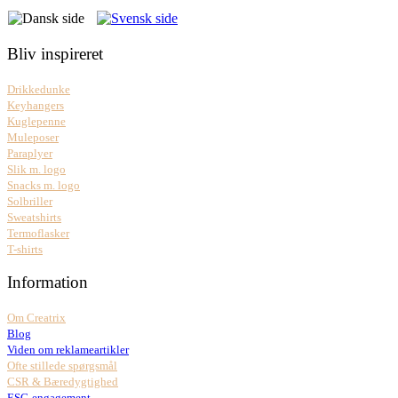
Bliv inspireret
Drikkedunke
Keyhangers
Kuglepenne
Muleposer
Paraplyer
Slik m. logo
Snacks m. logo
Solbriller
Sweatshirts
Termoflasker
T-shirts
Information
Om Creatrix
Blog
Viden om reklameartikler
Ofte stillede spørgsmål
CSR & Bæredygtighed
ESG-engagement