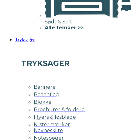
Sødt & Salt
Alle temaer >>
Tryksager
TRYKSAGER
Bannere
Beachflag
Blokke
Brochurer & foldere
Flyers & løsblade
Klistermærker
Navneskilte
Notesbøger