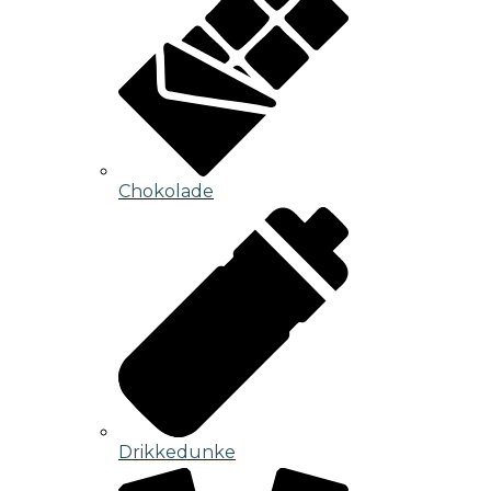
Chokolade
Drikkedunke