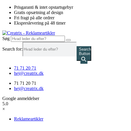
Videre
Prisgaranti & intet opstartsgebyr
til
Gratis opsætning af design
indhold
Fri fragt på alle ordrer
Ekspreslevering på 48 timer
Søg
Search for:
Search
Button
71 71 20 71
hej@creatrix.dk
71 71 20 71
hej@creatrix.dk
Google anmeldelser
5.0
×
Reklameartikler