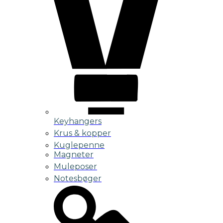
Keyhangers
Krus & kopper
Kuglepenne
Magneter
Muleposer
Notesbøger