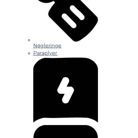
Nøgleringe
Paraplyer