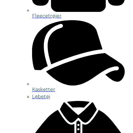
Fleecetrøjer
Kasketter
Løbetøj