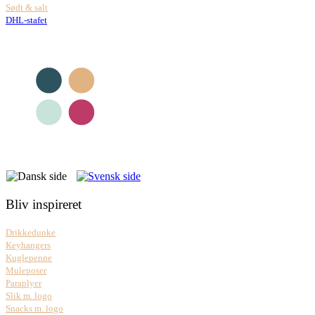
Sødt & salt
DHL-stafet
Bliv inspireret
Drikkedunke
Keyhangers
Kuglepenne
Muleposer
Paraplyer
Slik m. logo
Snacks m. logo