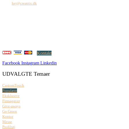
Mail:
hej@creatrix.dk
Creatrix ApS
Falkoner Allé 1, 3.
DK-2000 Frederiksberg
CVR: 37 79 59 68
Åbningstider:
Mandag – fredag: 08.00 – 17.00
Kontakt
Facebook
Instagram
Linkedin
UDVALGTE Temaer
CustomTouch
Populære
Eksklusive
Firmagaver
Give-aways
Go Green
Kontor
Messe
Profiltøj