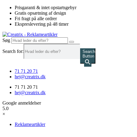
Videre
Prisgaranti & intet opstartsgebyr
til
Gratis opsætning af design
indhold
Fri fragt på alle ordrer
Ekspreslevering på 48 timer
Søg
Search for:
Search
Button
71 71 20 71
hej@creatrix.dk
71 71 20 71
hej@creatrix.dk
Google anmeldelser
5.0
×
Reklameartikler