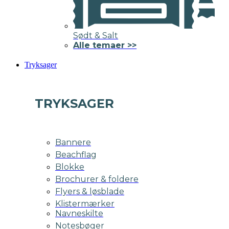
Sødt & Salt
Alle temaer >>
Tryksager
TRYKSAGER
Bannere
Beachflag
Blokke
Brochurer & foldere
Flyers & løsblade
Klistermærker
Navneskilte
Notesbøger