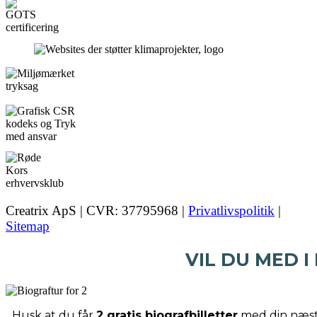
Creatrix ApS | CVR: 37795968 |
Privatlivspolitik
|
Sitemap
VIL DU MED I
Husk at du får
2 gratis biografbilletter
med din næste