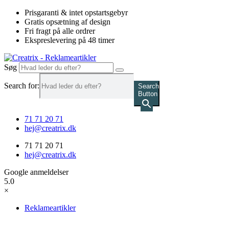
Videre
Prisgaranti & intet opstartsgebyr
til
Gratis opsætning af design
indhold
Fri fragt på alle ordrer
Ekspreslevering på 48 timer
Søg
Search for:
Search
Button
71 71 20 71
hej@creatrix.dk
71 71 20 71
hej@creatrix.dk
Google anmeldelser
5.0
×
Reklameartikler