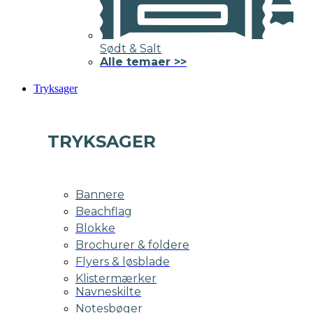
Sødt & Salt
Alle temaer >>
Tryksager
TRYKSAGER
Bannere
Beachflag
Blokke
Brochurer & foldere
Flyers & løsblade
Klistermærker
Navneskilte
Notesbøger