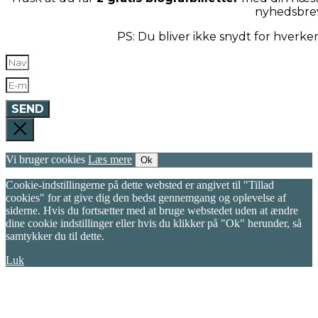
nyhedsbre
PS: Du bliver ikke snydt for hverk
SEND
Vi bruger cookies
Læs mere
Ok
Cookie-indstillingerne på dette websted er angivet til "Tillad
cookies" for at give dig den bedst gennemgang og oplevelse af
siderne. Hvis du fortsætter med at bruge webstedet uden at ændre
dine cookie indstillinger eller hvis du klikker på "Ok" herunder, så
samtykker du til dette.
Luk