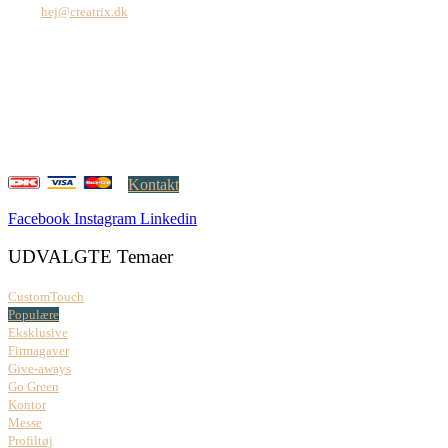
Mail:
hej@creatrix.dk
Creatrix ApS
Falkoner Allé 1, 3.
DK-2000 Frederiksberg
CVR: 37 79 59 68
Åbningstider:
Mandag – fredag: 08.00 – 17.00
Kontakt
Facebook
Instagram
Linkedin
UDVALGTE Temaer
CustomTouch
Populære
Eksklusive
Firmagaver
Give-aways
Go Green
Kontor
Messe
Profiltøj