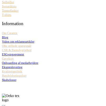
Solbriller
Sweatshirts
Termoflasker
T-shirts
Information
Om Creatrix
Blog
Viden om reklameartikler
Ofte stillede spørgsmål
CSR & Bæredygtighed
ESG-engagement
Gavekort
Onboarding af medarbejdere
Ekspreslevering
Kvalitetspolitik
Handelsbetingelser
Skabeloner