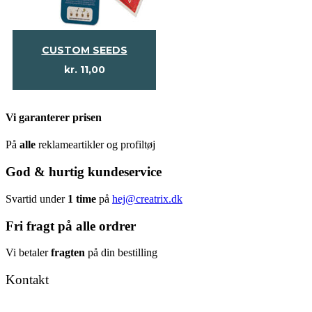
CUSTOM SEEDS
kr.
11,00
Vi garanterer prisen
På
alle
reklameartikler og profiltøj
God & hurtig kundeservice
Svartid under
1 time
på
hej@creatrix.dk
Fri fragt på alle ordrer
Vi betaler
fragten
på din bestilling
Kontakt
Tel: +45 7171 2071