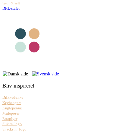
Sødt & salt
DHL-stafet
Bliv inspireret
Drikkedunke
Keyhangers
Kuglepenne
Muleposer
Paraplyer
Slik m. logo
Snacks m. logo