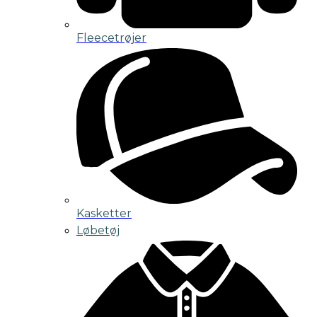
Fleecetrøjer
Kasketter
Løbetøj