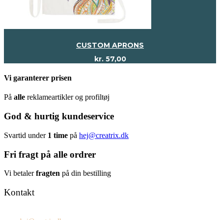
CUSTOM APRONS
kr.
57,00
Vi garanterer prisen
På
alle
reklameartikler og profiltøj
God & hurtig kundeservice
Svartid under
1 time
på
hej@creatrix.dk
Fri fragt på alle ordrer
Vi betaler
fragten
på din bestilling
Kontakt
Tel: +45 7171 2071