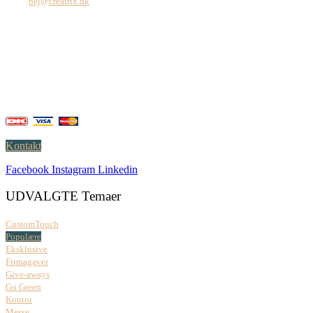
Mail:
hej@creatrix.dk
Creatrix ApS
Falkoner Allé 1, 3.
DK-2000 Frederiksberg
CVR: 37 79 59 68
Åbningstider:
Mandag – fredag: 08.00 – 17.00
Kontakt
Facebook
Instagram
Linkedin
UDVALGTE Temaer
CustomTouch
Populære
Eksklusive
Firmagaver
Give-aways
Go Green
Kontor
Messe