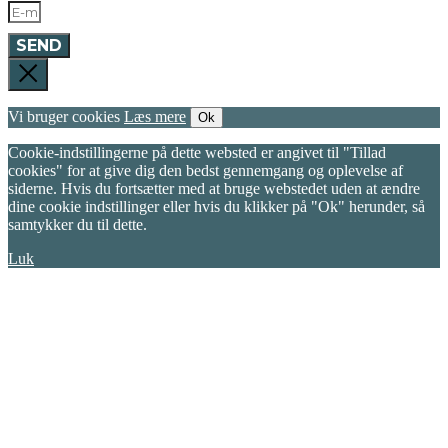
SEND
Vi bruger cookies
Læs mere
Ok
Cookie-indstillingerne på dette websted er angivet til "Tillad
cookies" for at give dig den bedst gennemgang og oplevelse af
siderne. Hvis du fortsætter med at bruge webstedet uden at ændre
dine cookie indstillinger eller hvis du klikker på "Ok" herunder, så
samtykker du til dette.
Luk