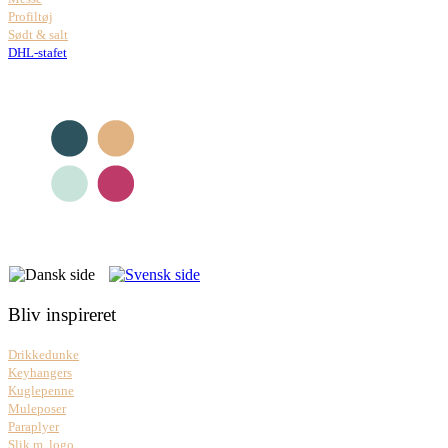
Profiltøj
Sødt & salt
DHL-stafet
Bliv inspireret
Drikkedunke
Keyhangers
Kuglepenne
Muleposer
Paraplyer
Slik m. logo