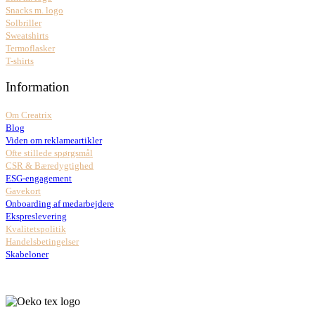
Snacks m. logo
Solbriller
Sweatshirts
Termoflasker
T-shirts
Information
Om Creatrix
Blog
Viden om reklameartikler
Ofte stillede spørgsmål
CSR & Bæredygtighed
ESG-engagement
Gavekort
Onboarding af medarbejdere
Ekspreslevering
Kvalitetspolitik
Handelsbetingelser
Skabeloner