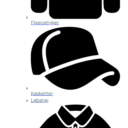
Fleecetrøjer
Kasketter
Løbetøj