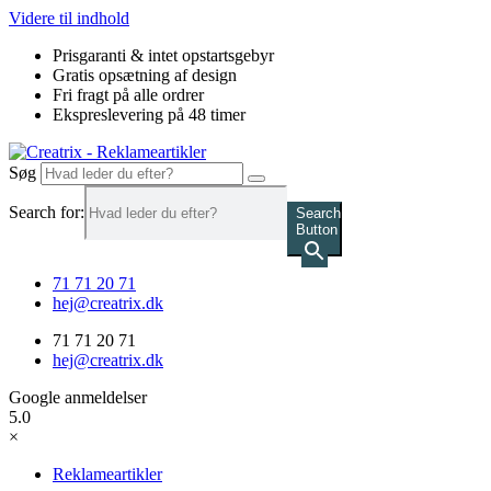
Videre til indhold
Prisgaranti & intet opstartsgebyr
Gratis opsætning af design
Fri fragt på alle ordrer
Ekspreslevering på 48 timer
Søg
Search for:
Search
Button
71 71 20 71
hej@creatrix.dk
71 71 20 71
hej@creatrix.dk
Google anmeldelser
5.0
×
Reklameartikler