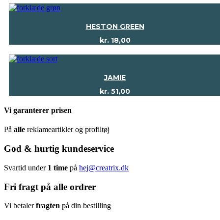
HESTON GREEN
kr.
18,00
JAMIE
kr.
51,00
Vi garanterer prisen
På
alle
reklameartikler og profiltøj
God & hurtig kundeservice
Svartid under
1 time
på
hej@creatrix.dk
Fri fragt på alle ordrer
Vi betaler
fragten
på din bestilling