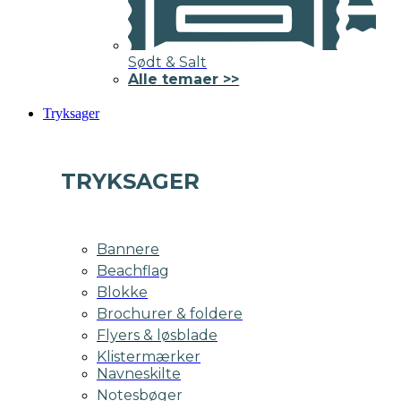
Sødt & Salt
Alle temaer >>
Tryksager
TRYKSAGER
Bannere
Beachflag
Blokke
Brochurer & foldere
Flyers & løsblade
Klistermærker
Navneskilte
Notesbøger