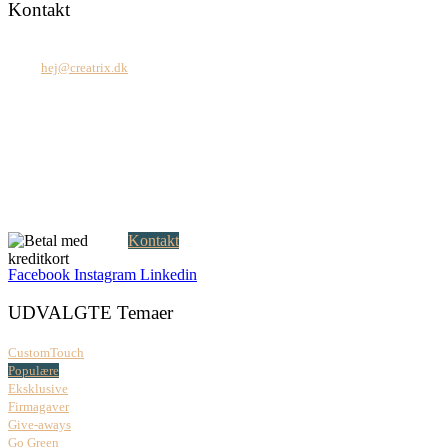
Kontakt
Tel: +45 7171 2071
Mail:
hej@creatrix.dk
Creatrix ApS
Falkoner Allé 1, 3.
DK-2000 Frederiksberg
CVR: 37 79 59 68
Åbningstider:
Mandag – fredag: 08.00 – 17.00
Kontakt
Facebook
Instagram
Linkedin
UDVALGTE Temaer
CustomTouch
Populære
Eksklusive
Firmagaver
Give-aways
Go Green