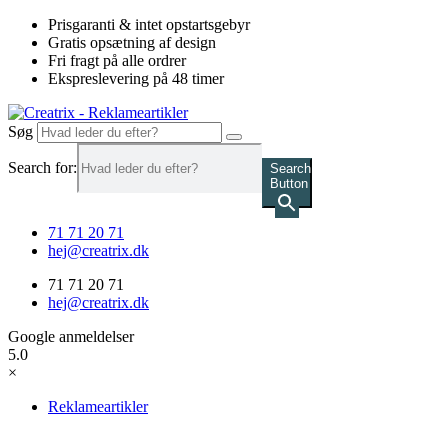
Videre
Prisgaranti & intet opstartsgebyr
til
Gratis opsætning af design
indhold
Fri fragt på alle ordrer
Ekspreslevering på 48 timer
Søg
Search for:
Search
Button
71 71 20 71
hej@creatrix.dk
71 71 20 71
hej@creatrix.dk
Google anmeldelser
5.0
×
Reklameartikler