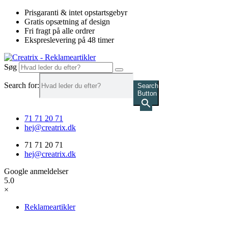
Videre
Prisgaranti & intet opstartsgebyr
til
Gratis opsætning af design
indhold
Fri fragt på alle ordrer
Ekspreslevering på 48 timer
Søg
Search for:
Search
Button
71 71 20 71
hej@creatrix.dk
71 71 20 71
hej@creatrix.dk
Google anmeldelser
5.0
×
Reklameartikler