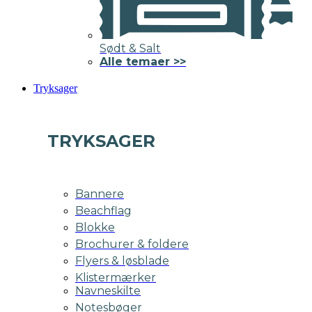
Sødt & Salt
Alle temaer >>
Tryksager
TRYKSAGER
Bannere
Beachflag
Blokke
Brochurer & foldere
Flyers & løsblade
Klistermærker
Navneskilte
Notesbøger