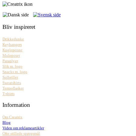
Bliv inspireret
Drikkedunke
Keyhangers
Kuglepenne
Muleposer
Paraplyer
Slik m. logo
Snacks m. logo
Solbriller
Sweatshirts
Termoflasker
T-shirts
Information
Om Creatrix
Blog
Viden om reklameartikler
Ofte stillede spørgsmål