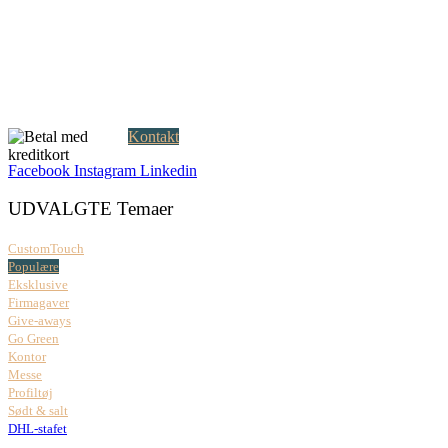
Falkoner Allé 1, 3.
DK-2000 Frederiksberg
CVR: 37 79 59 68
Åbningstider:
Mandag – fredag: 08.00 – 17.00
Kontakt
Facebook
Instagram
Linkedin
UDVALGTE Temaer
CustomTouch
Populære
Eksklusive
Firmagaver
Give-aways
Go Green
Kontor
Messe
Profiltøj
Sødt & salt
DHL-stafet