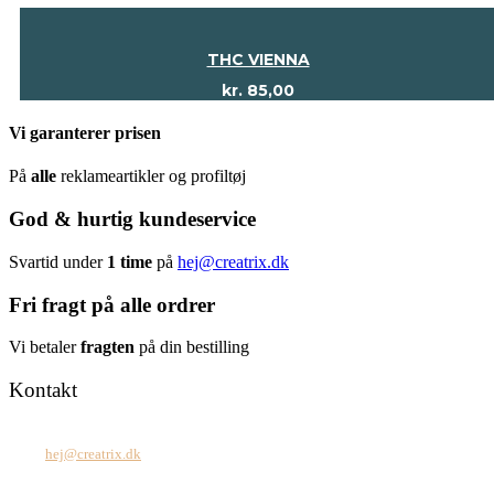
THC VIENNA
kr.
85,00
Vi garanterer prisen
På
alle
reklameartikler og profiltøj
God & hurtig kundeservice
Svartid under
1 time
på
hej@creatrix.dk
Fri fragt på alle ordrer
Vi betaler
fragten
på din bestilling
Kontakt
Tel: +45 7171 2071
Mail:
hej@creatrix.dk
Creatrix ApS