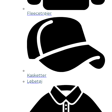
Fleecetrøjer
Kasketter
Løbetøj