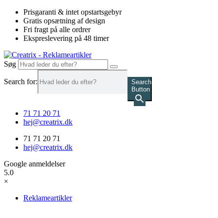
Videre
Prisgaranti & intet opstartsgebyr
til
Gratis opsætning af design
indhold
Fri fragt på alle ordrer
Ekspreslevering på 48 timer
Søg
Search for:
Search
Button
71 71 20 71
hej@creatrix.dk
71 71 20 71
hej@creatrix.dk
Google anmeldelser
5.0
×
Reklameartikler