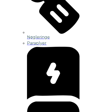
Nøgleringe
Paraplyer