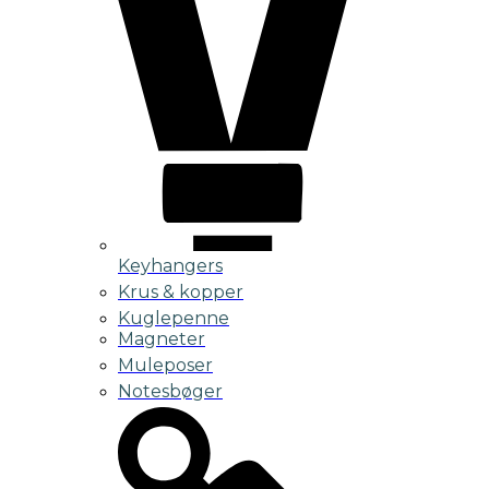
Keyhangers
Krus & kopper
Kuglepenne
Magneter
Muleposer
Notesbøger