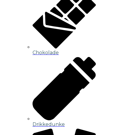
Chokolade
Drikkedunke