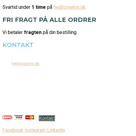
Svartid under
1 time
på
hej@creatrix.dk
FRI FRAGT PÅ ALLE ORDRER
Vi betaler
fragten
på din bestilling
KONTAKT
Tel: +45 7171 2071
Mail:
hej@creatrix.dk
Creatrix ApS
Falkoner Allé 1, 3.
DK-2000 Frederiksberg
CVR: 37 79 59 68
Åbningstider:
Mandag – fredag: 08.00 – 17.00
Kontakt
Facebook
Instagram
Linkedin