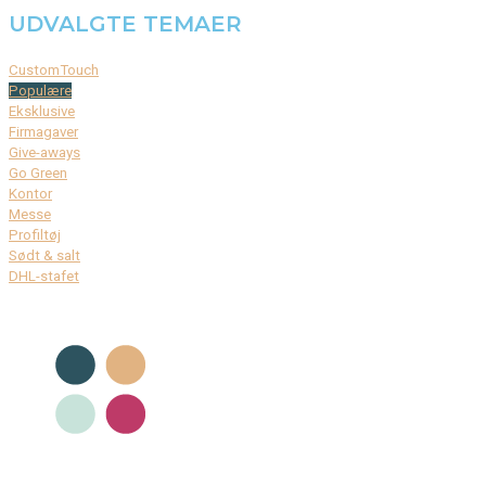
UDVALGTE TEMAER
CustomTouch
Populære
Eksklusive
Firmagaver
Give-aways
Go Green
Kontor
Messe
Profiltøj
Sødt & salt
DHL-stafet