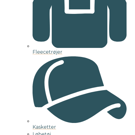
Fleecetrøjer
Kasketter
Løbetøj