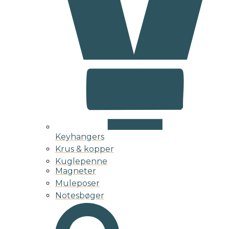
Keyhangers
Krus & kopper
Kuglepenne
Magneter
Muleposer
Notesbøger