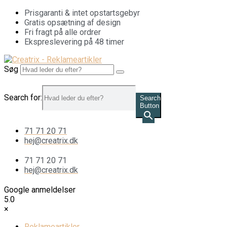
Videre
Prisgaranti & intet opstartsgebyr
til
Gratis opsætning af design
indhold
Fri fragt på alle ordrer
Ekspreslevering på 48 timer
Søg
Search for:
Search
Button
71 71 20 71
hej@creatrix.dk
71 71 20 71
hej@creatrix.dk
Google anmeldelser
5.0
×
Reklameartikler