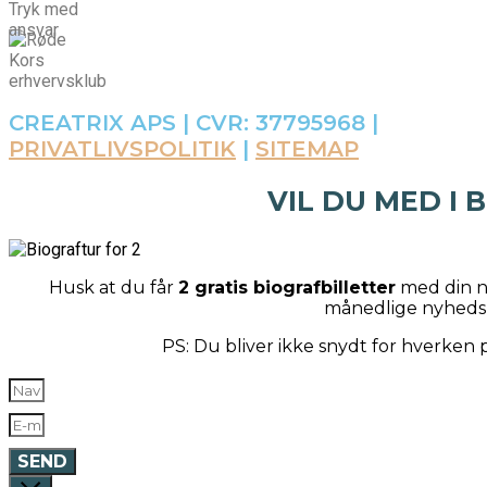
CREATRIX APS | CVR: 37795968 |
PRIVATLIVSPOLITIK
|
SITEMAP
VIL DU MED I 
Husk at du får
2 gratis biografbilletter
med din næ
månedlige nyheds
PS: Du bliver ikke snydt for hverken
SEND