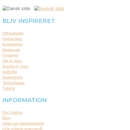
BLIV INSPIRERET
Drikkedunke
Keyhangers
Kuglepenne
Muleposer
Paraplyer
Slik m. logo
Snacks m. logo
Solbriller
Sweatshirts
Termoflasker
T-shirts
INFORMATION
Om Creatrix
Blog
Viden om reklameartikler
Ofte stillede spørgsmål