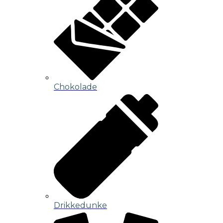
Chokolade
Drikkedunke