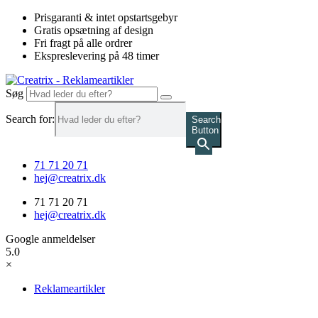
Videre
Prisgaranti & intet opstartsgebyr
til
Gratis opsætning af design
indhold
Fri fragt på alle ordrer
Ekspreslevering på 48 timer
Søg
Search for:
Search
Button
71 71 20 71
hej@creatrix.dk
71 71 20 71
hej@creatrix.dk
Google anmeldelser
5.0
×
Reklameartikler