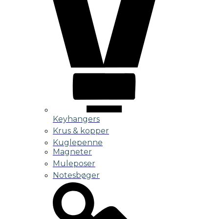
Keyhangers
Krus & kopper
Kuglepenne
Magneter
Muleposer
Notesbøger