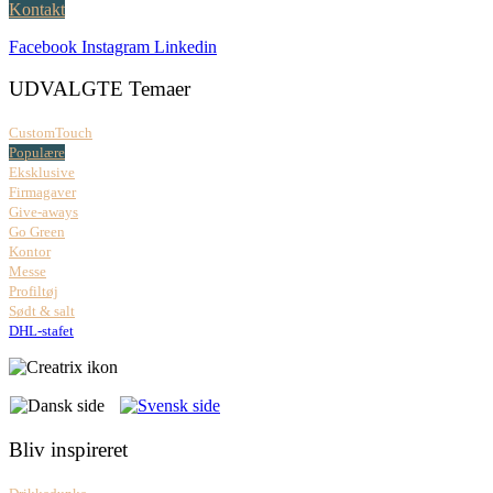
Kontakt
Facebook
Instagram
Linkedin
UDVALGTE Temaer
CustomTouch
Populære
Eksklusive
Firmagaver
Give-aways
Go Green
Kontor
Messe
Profiltøj
Sødt & salt
DHL-stafet
Bliv inspireret