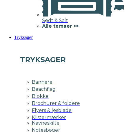
Sødt & Salt
Alle temaer >>
Tryksager
TRYKSAGER
Bannere
Beachflag
Blokke
Brochurer & foldere
Flyers & løsblade
Klistermærker
Navneskilte
Notesbøger