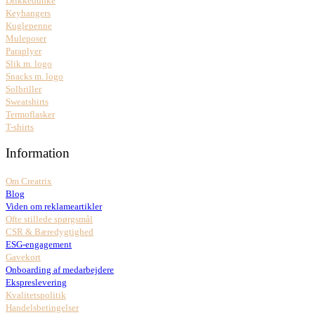
Drikkedunke
Keyhangers
Kuglepenne
Muleposer
Paraplyer
Slik m. logo
Snacks m. logo
Solbriller
Sweatshirts
Termoflasker
T-shirts
Information
Om Creatrix
Blog
Viden om reklameartikler
Ofte stillede spørgsmål
CSR & Bæredygtighed
ESG-engagement
Gavekort
Onboarding af medarbejdere
Ekspreslevering
Kvalitetspolitik
Handelsbetingelser