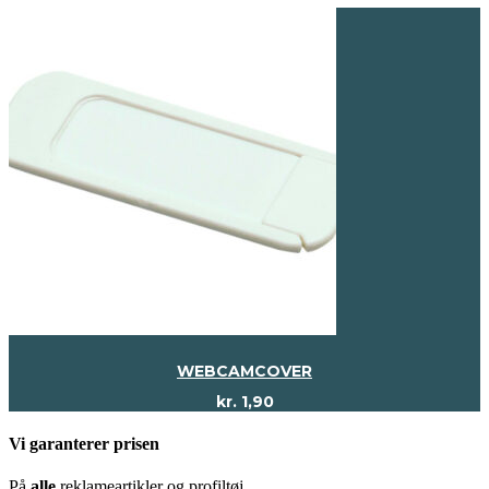
WEBCAMCOVER
kr.
1,90
Vi garanterer prisen
På
alle
reklameartikler og profiltøj