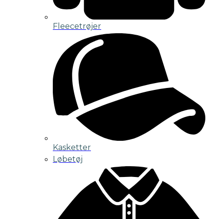
Fleecetrøjer
Kasketter
Løbetøj