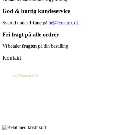
God & hurtig kundeservice
Svartid under
1 time
på
hej@creatrix.dk
Fri fragt på alle ordrer
Vi betaler
fragten
på din bestilling
Kontakt
Tel: +45 7171 2071
Mail:
hej@creatrix.dk
Creatrix ApS
Falkoner Allé 1, 3.
DK-2000 Frederiksberg
CVR: 37 79 59 68
Åbningstider:
Mandag – fredag: 08.00 – 17.00