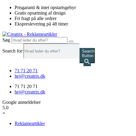
Videre
Prisgaranti & intet opstartsgebyr
til
Gratis opsætning af design
indhold
Fri fragt på alle ordrer
Ekspreslevering på 48 timer
Søg
Search for:
Search
Button
71 71 20 71
hej@creatrix.dk
71 71 20 71
hej@creatrix.dk
Google anmeldelser
5.0
×
Reklameartikler