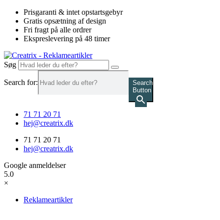
Videre
Prisgaranti & intet opstartsgebyr
til
Gratis opsætning af design
indhold
Fri fragt på alle ordrer
Ekspreslevering på 48 timer
Søg
Search for:
Search
Button
71 71 20 71
hej@creatrix.dk
71 71 20 71
hej@creatrix.dk
Google anmeldelser
5.0
×
Reklameartikler