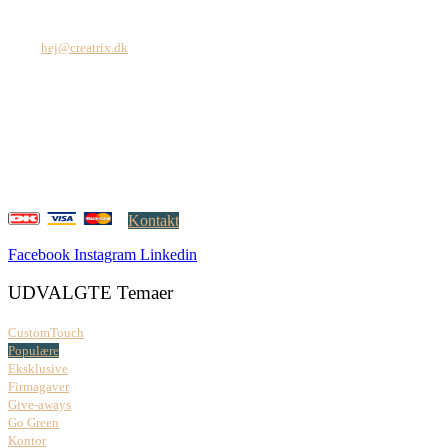
Tel: +45 7171 2071
Mail:
hej@creatrix.dk
Creatrix ApS
Falkoner Allé 1, 3.
DK-2000 Frederiksberg
CVR: 37 79 59 68
Åbningstider:
Mandag – fredag: 08.00 – 17.00
Kontakt
Facebook
Instagram
Linkedin
UDVALGTE Temaer
CustomTouch
Populære
Eksklusive
Firmagaver
Give-aways
Go Green
Kontor