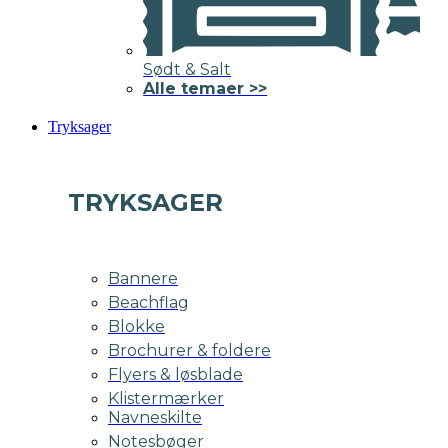
Sødt & Salt
Alle temaer >>
Tryksager
TRYKSAGER
Bannere
Beachflag
Blokke
Brochurer & foldere
Flyers & løsblade
Klistermærker
Navneskilte
Notesbøger