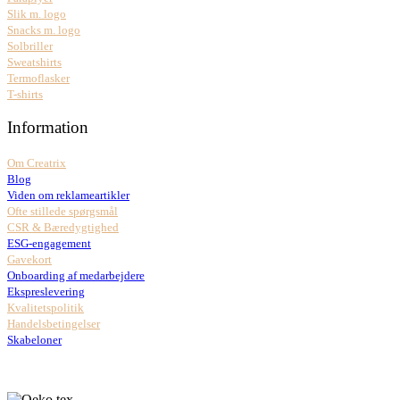
Slik m. logo
Snacks m. logo
Solbriller
Sweatshirts
Termoflasker
T-shirts
Information
Om Creatrix
Blog
Viden om reklameartikler
Ofte stillede spørgsmål
CSR & Bæredygtighed
ESG-engagement
Gavekort
Onboarding af medarbejdere
Ekspreslevering
Kvalitetspolitik
Handelsbetingelser
Skabeloner