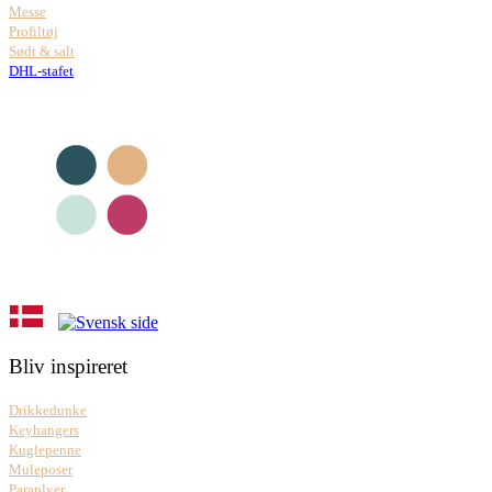
Messe
Profiltøj
Sødt & salt
DHL-stafet
Bliv inspireret
Drikkedunke
Keyhangers
Kuglepenne
Muleposer
Paraplyer