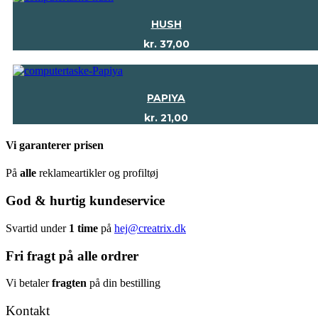
HUSH
kr.
37,00
PAPIYA
kr.
21,00
Vi garanterer prisen
På
alle
reklameartikler og profiltøj
God & hurtig kundeservice
Svartid under
1 time
på
hej@creatrix.dk
Fri fragt på alle ordrer
Vi betaler
fragten
på din bestilling
Kontakt