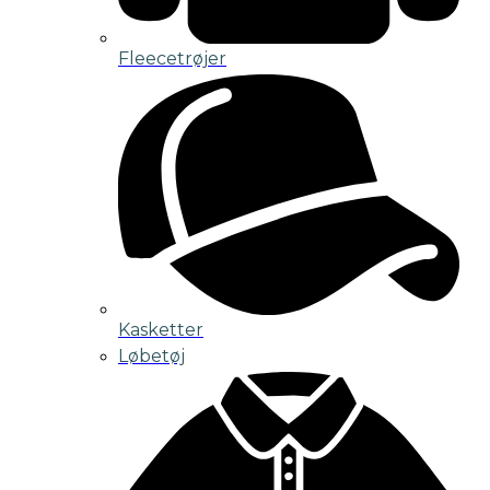
Fleecetrøjer
Kasketter
Løbetøj