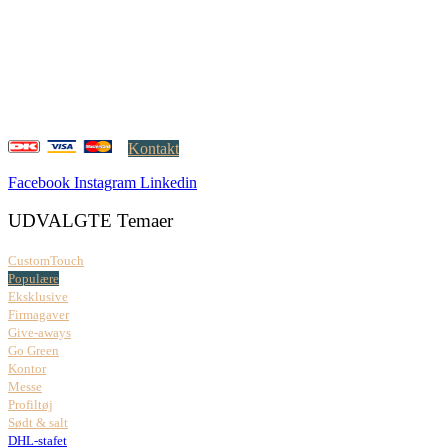
Creatrix ApS
Falkoner Allé 1, 3.
DK-2000 Frederiksberg
CVR: 37 79 59 68
Åbningstider:
Mandag – fredag: 08.00 – 17.00
Kontakt
Facebook
Instagram
Linkedin
UDVALGTE Temaer
CustomTouch
Populære
Eksklusive
Firmagaver
Give-aways
Go Green
Kontor
Messe
Profiltøj
Sødt & salt
DHL-stafet