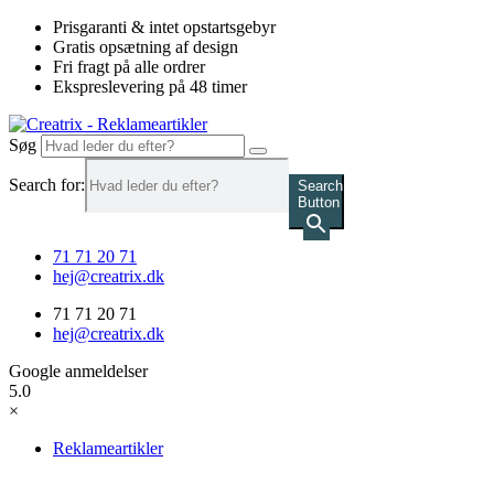
Videre
Prisgaranti & intet opstartsgebyr
til
Gratis opsætning af design
indhold
Fri fragt på alle ordrer
Ekspreslevering på 48 timer
Søg
Search for:
Search
Button
71 71 20 71
hej@creatrix.dk
71 71 20 71
hej@creatrix.dk
Google anmeldelser
5.0
×
Reklameartikler