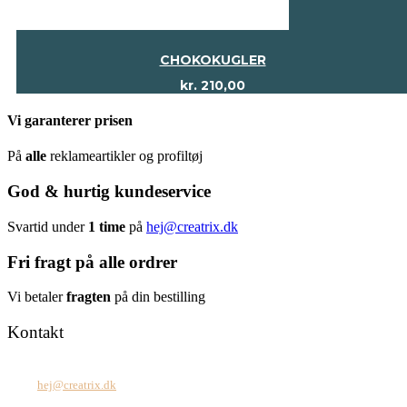
CHOKOKUGLER
kr.
210,00
Vi garanterer prisen
På
alle
reklameartikler og profiltøj
God & hurtig kundeservice
Svartid under
1 time
på
hej@creatrix.dk
Fri fragt på alle ordrer
Vi betaler
fragten
på din bestilling
Kontakt
Tel: +45 7171 2071
Mail:
hej@creatrix.dk