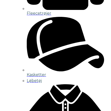
Fleecetrøjer
Kasketter
Løbetøj