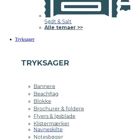
Sødt & Salt
Alle temaer >>
Tryksager
TRYKSAGER
Bannere
Beachflag
Blokke
Brochurer & foldere
Flyers & løsblade
Klistermærker
Navneskilte
Notesbøger