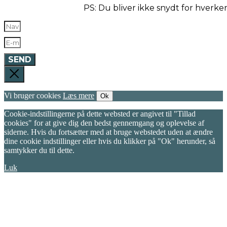
PS: Du bliver ikke snydt for hverk
SEND
Vi bruger cookies
Læs mere
Ok
Cookie-indstillingerne på dette websted er angivet til "Tillad
cookies" for at give dig den bedst gennemgang og oplevelse af
siderne. Hvis du fortsætter med at bruge webstedet uden at ændre
dine cookie indstillinger eller hvis du klikker på "Ok" herunder, så
samtykker du til dette.
Luk