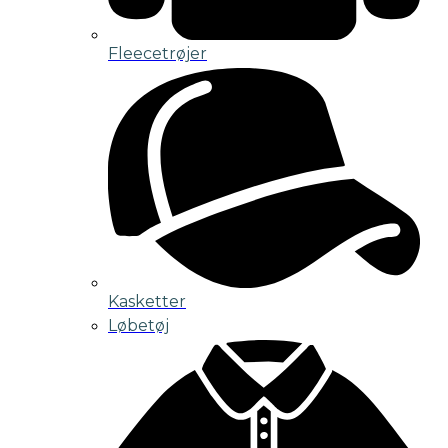
Fleecetrøjer
Kasketter
Løbetøj