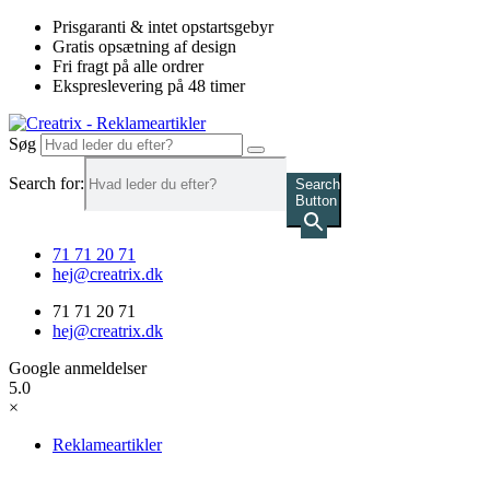
Videre
Prisgaranti & intet opstartsgebyr
til
Gratis opsætning af design
indhold
Fri fragt på alle ordrer
Ekspreslevering på 48 timer
Søg
Search for:
Search
Button
71 71 20 71
hej@creatrix.dk
71 71 20 71
hej@creatrix.dk
Google anmeldelser
5.0
×
Reklameartikler