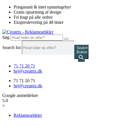
Videre
Prisgaranti & intet opstartsgebyr
til
Gratis opsætning af design
indhold
Fri fragt på alle ordrer
Ekspreslevering på 48 timer
Søg
Search for:
Search
Button
71 71 20 71
hej@creatrix.dk
71 71 20 71
hej@creatrix.dk
Google anmeldelser
5.0
×
Reklameartikler