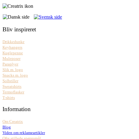
Bliv inspireret
Drikkedunke
Keyhangers
Kuglepenne
Muleposer
Paraplyer
Slik m. logo
Snacks m. logo
Solbriller
Sweatshirts
Termoflasker
T-shirts
Information
Om Creatrix
Blog
Viden om reklameartikler
Ofte stillede spørgsmål