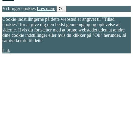
Vi bruger cookies
Læs mere
Ok
Cookie-indstillingerne på dette websted er angivet til "Tillad
cookies" for at give dig den bedst gennemgang og oplevelse af
siderne. Hvis du fortsætter med at bruge webstedet uden at ændre
dine cookie indstillinger eller hvis du klikker på "Ok" herunder, så
samtykker du til dette.
Luk