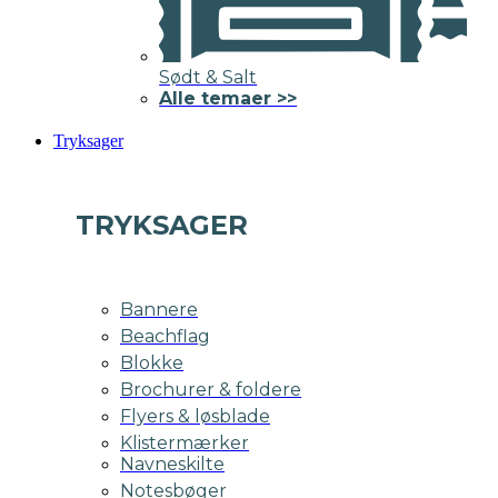
Sødt & Salt
Alle temaer >>
Tryksager
TRYKSAGER
Bannere
Beachflag
Blokke
Brochurer & foldere
Flyers & løsblade
Klistermærker
Navneskilte
Notesbøger