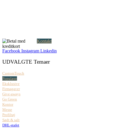
Creatrix ApS
Falkoner Allé 1, 3.
DK-2000 Frederiksberg
CVR: 37 79 59 68
Åbningstider:
Mandag – fredag: 08.00 – 17.00
Kontakt
Facebook
Instagram
Linkedin
UDVALGTE Temaer
CustomTouch
Populære
Eksklusive
Firmagaver
Give-aways
Go Green
Kontor
Messe
Profiltøj
Sødt & salt
DHL-stafet