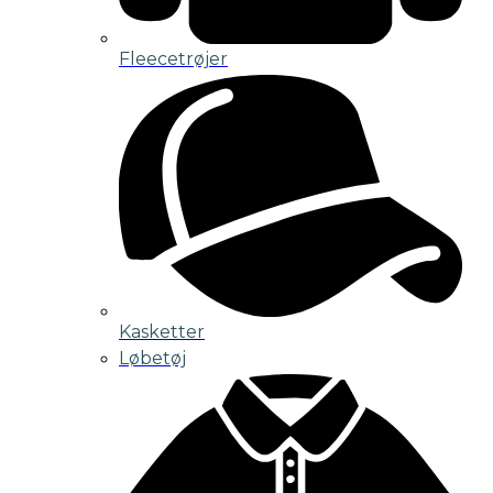
Fleecetrøjer
Kasketter
Løbetøj