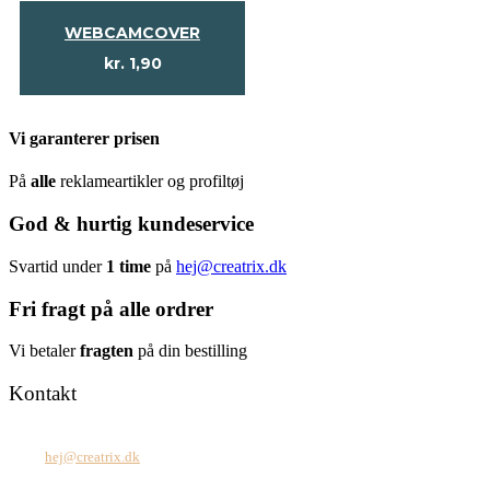
WEBCAMCOVER
kr.
1,90
Vi garanterer prisen
På
alle
reklameartikler og profiltøj
God & hurtig kundeservice
Svartid under
1 time
på
hej@creatrix.dk
Fri fragt på alle ordrer
Vi betaler
fragten
på din bestilling
Kontakt
Tel: +45 7171 2071
Mail:
hej@creatrix.dk