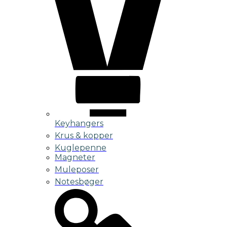
Keyhangers
Krus & kopper
Kuglepenne
Magneter
Muleposer
Notesbøger