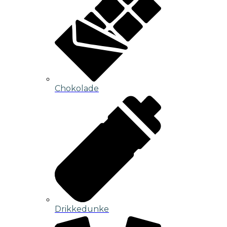
Chokolade
Drikkedunke