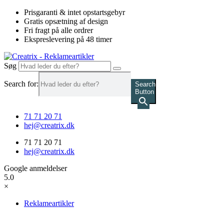
Videre
Prisgaranti & intet opstartsgebyr
til
Gratis opsætning af design
indhold
Fri fragt på alle ordrer
Ekspreslevering på 48 timer
Søg
Search for:
Search
Button
71 71 20 71
hej@creatrix.dk
71 71 20 71
hej@creatrix.dk
Google anmeldelser
5.0
×
Reklameartikler