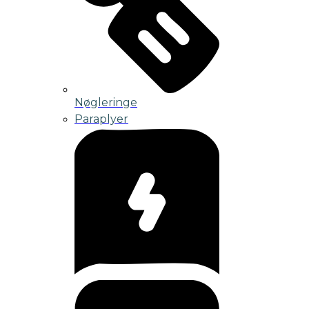
Nøgleringe
Paraplyer