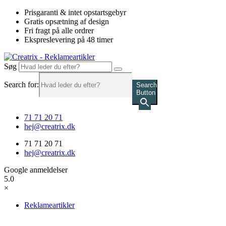
Videre
Prisgaranti & intet opstartsgebyr
til
Gratis opsætning af design
indhold
Fri fragt på alle ordrer
Ekspreslevering på 48 timer
Søg
Search for:
Search
Button
71 71 20 71
hej@creatrix.dk
71 71 20 71
hej@creatrix.dk
Google anmeldelser
5.0
×
Reklameartikler