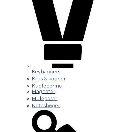
Keyhangers
Krus & kopper
Kuglepenne
Magneter
Muleposer
Notesbøger