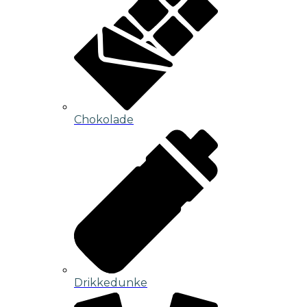
Chokolade
Drikkedunke