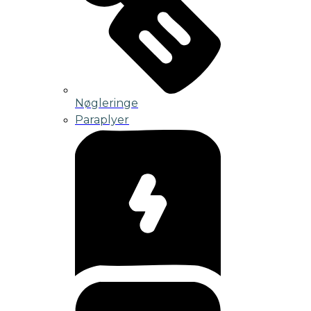
Nøgleringe
Paraplyer