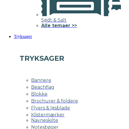
Sødt & Salt
Alle temaer >>
Tryksager
TRYKSAGER
Bannere
Beachflag
Blokke
Brochurer & foldere
Flyers & løsblade
Klistermærker
Navneskilte
Notesbøger