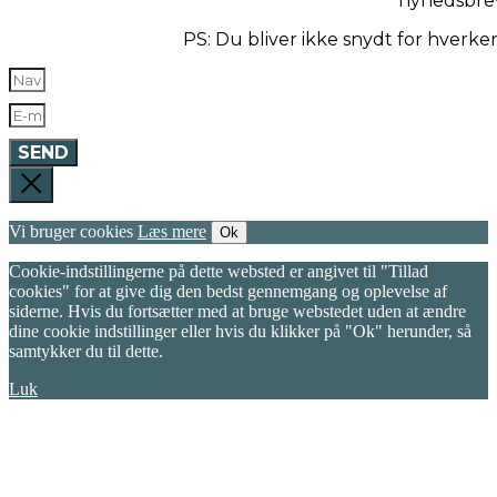
nyhedsbre
PS: Du bliver ikke snydt for hverk
SEND
Vi bruger cookies
Læs mere
Ok
Cookie-indstillingerne på dette websted er angivet til "Tillad
cookies" for at give dig den bedst gennemgang og oplevelse af
siderne. Hvis du fortsætter med at bruge webstedet uden at ændre
dine cookie indstillinger eller hvis du klikker på "Ok" herunder, så
samtykker du til dette.
Luk