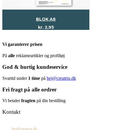
BLOK A6
kr.
2,95
Vi garanterer prisen
På
alle
reklameartikler og profiltøj
God & hurtig kundeservice
Svartid under
1 time
på
hej@creatrix.dk
Fri fragt på alle ordrer
Vi betaler
fragten
på din bestilling
Kontakt
Tel: +45 7171 2071
Mail:
hej@creatrix.dk