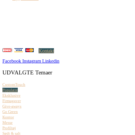
Creatrix ApS
Falkoner Allé 1, 3.
DK-2000 Frederiksberg
CVR: 37 79 59 68
Åbningstider:
Mandag – fredag: 08.00 – 17.00
Kontakt
Facebook
Instagram
Linkedin
UDVALGTE Temaer
CustomTouch
Populære
Eksklusive
Firmagaver
Give-aways
Go Green
Kontor
Messe
Profiltøj
Sødt & salt