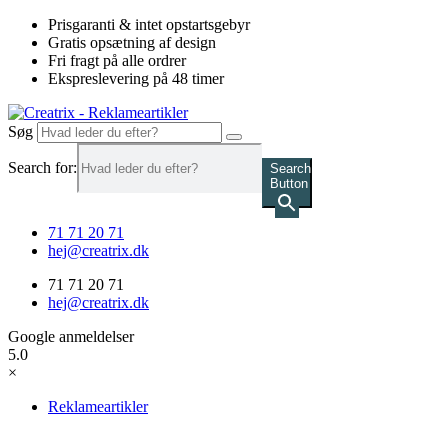
Videre
Prisgaranti & intet opstartsgebyr
til
Gratis opsætning af design
indhold
Fri fragt på alle ordrer
Ekspreslevering på 48 timer
Søg
Search for:
Search
Button
71 71 20 71
hej@creatrix.dk
71 71 20 71
hej@creatrix.dk
Google anmeldelser
5.0
×
Reklameartikler