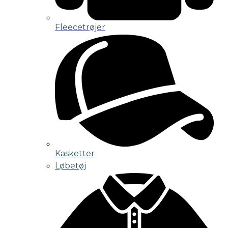
Fleecetrøjer
Kasketter
Løbetøj