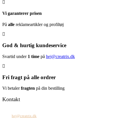
Vi garanterer prisen
På
alle
reklameartikler og profiltøj
God & hurtig kundeservice
Svartid under
1 time
på
hej@creatrix.dk
Fri fragt på alle ordrer
Vi betaler
fragten
på din bestilling
Kontakt
Tel: +45 7171 2071
Mail:
hej@creatrix.dk
Creatrix ApS