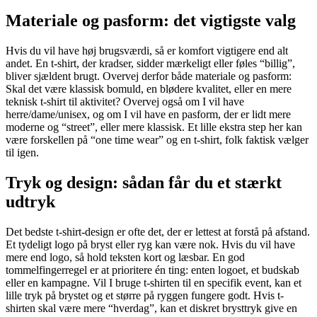
Materiale og pasform: det vigtigste valg
Hvis du vil have høj brugsværdi, så er komfort vigtigere end alt
andet. En t-shirt, der kradser, sidder mærkeligt eller føles “billig”,
bliver sjældent brugt. Overvej derfor både materiale og pasform:
Skal det være klassisk bomuld, en blødere kvalitet, eller en mere
teknisk t-shirt til aktivitet? Overvej også om I vil have
herre/dame/unisex, og om I vil have en pasform, der er lidt mere
moderne og “street”, eller mere klassisk. Et lille ekstra step her kan
være forskellen på “one time wear” og en t-shirt, folk faktisk vælger
til igen.
Tryk og design: sådan får du et stærkt
udtryk
Det bedste t-shirt-design er ofte det, der er lettest at forstå på afstand.
Et tydeligt logo på bryst eller ryg kan være nok. Hvis du vil have
mere end logo, så hold teksten kort og læsbar. En god
tommelfingerregel er at prioritere én ting: enten logoet, et budskab
eller en kampagne. Vil I bruge t-shirten til en specifik event, kan et
lille tryk på brystet og et større på ryggen fungere godt. Hvis t-
shirten skal være mere “hverdag”, kan et diskret brysttryk give en