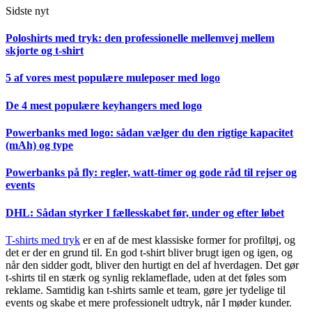
Sidste nyt
Poloshirts med tryk: den professionelle mellemvej mellem
skjorte og t-shirt
5 af vores mest populære muleposer med logo
De 4 mest populære keyhangers med logo
Powerbanks med logo: sådan vælger du den rigtige kapacitet
(mAh) og type
Powerbanks på fly: regler, watt-timer og gode råd til rejser og
events
DHL: Sådan styrker I fællesskabet før, under og efter løbet
T-shirts med tryk
er en af de mest klassiske former for profiltøj, og
det er der en grund til. En god t-shirt bliver brugt igen og igen, og
når den sidder godt, bliver den hurtigt en del af hverdagen. Det gør
t-shirts til en stærk og synlig reklameflade, uden at det føles som
reklame. Samtidig kan t-shirts samle et team, gøre jer tydelige til
events og skabe et mere professionelt udtryk, når I møder kunder.