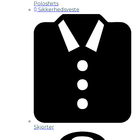
Poloshirts
Sikkerhedsveste
Skjorter