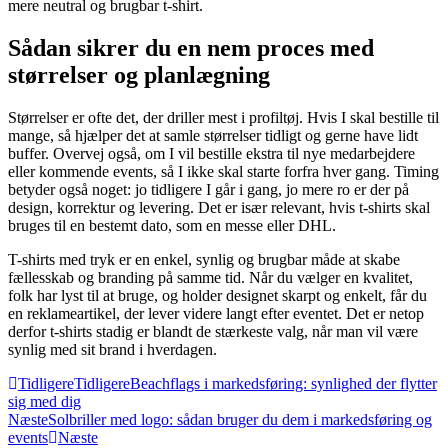
mere neutral og brugbar t-shirt.
Sådan sikrer du en nem proces med
størrelser og planlægning
Størrelser er ofte det, der driller mest i profiltøj. Hvis I skal bestille til
mange, så hjælper det at samle størrelser tidligt og gerne have lidt
buffer. Overvej også, om I vil bestille ekstra til nye medarbejdere
eller kommende events, så I ikke skal starte forfra hver gang. Timing
betyder også noget: jo tidligere I går i gang, jo mere ro er der på
design, korrektur og levering. Det er især relevant, hvis t-shirts skal
bruges til en bestemt dato, som en messe eller DHL.
T-shirts med tryk er en enkel, synlig og brugbar måde at skabe
fællesskab og branding på samme tid. Når du vælger en kvalitet,
folk har lyst til at bruge, og holder designet skarpt og enkelt, får du
en reklameartikel, der lever videre langt efter eventet. Det er netop
derfor t-shirts stadig er blandt de stærkeste valg, når man vil være
synlig med sit brand i hverdagen.
Tidligere
Tidligere
Beachflags i markedsføring: synlighed der flytter
sig med dig
Næste
Solbriller med logo: sådan bruger du dem i markedsføring og
events
Næste