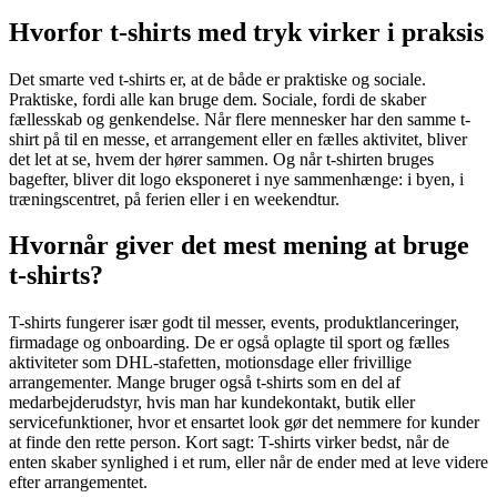
Hvorfor t-shirts med tryk virker i praksis
Det smarte ved t-shirts er, at de både er praktiske og sociale.
Praktiske, fordi alle kan bruge dem. Sociale, fordi de skaber
fællesskab og genkendelse. Når flere mennesker har den samme t-
shirt på til en messe, et arrangement eller en fælles aktivitet, bliver
det let at se, hvem der hører sammen. Og når t-shirten bruges
bagefter, bliver dit logo eksponeret i nye sammenhænge: i byen, i
træningscentret, på ferien eller i en weekendtur.
Hvornår giver det mest mening at bruge
t-shirts?
T-shirts fungerer især godt til messer, events, produktlanceringer,
firmadage og onboarding. De er også oplagte til sport og fælles
aktiviteter som DHL-stafetten, motionsdage eller frivillige
arrangementer. Mange bruger også t-shirts som en del af
medarbejderudstyr, hvis man har kundekontakt, butik eller
servicefunktioner, hvor et ensartet look gør det nemmere for kunder
at finde den rette person. Kort sagt: T-shirts virker bedst, når de
enten skaber synlighed i et rum, eller når de ender med at leve videre
efter arrangementet.