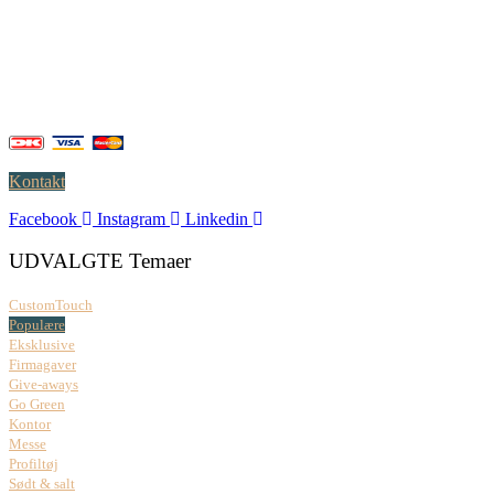
Falkoner Allé 1, 3.
DK-2000 Frederiksberg
CVR: 37 79 59 68
Åbningstider:
Mandag – fredag: 08.00 – 17.00
Kontakt
Facebook
Instagram
Linkedin
UDVALGTE Temaer
CustomTouch
Populære
Eksklusive
Firmagaver
Give-aways
Go Green
Kontor
Messe
Profiltøj
Sødt & salt