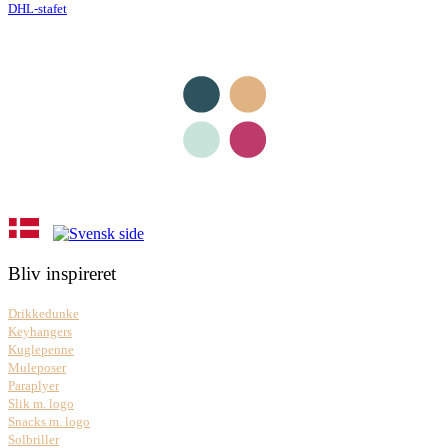
DHL-stafet
Bliv inspireret
Drikkedunke
Keyhangers
Kuglepenne
Muleposer
Paraplyer
Slik m. logo
Snacks m. logo
Solbriller