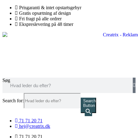
Videre
Prisgaranti & intet opstartsgebyr
til
Gratis opsætning af design
indhold
Fri fragt på alle ordrer
Ekspreslevering på 48 timer
Søg
Search for:
Search
Button
71 71 20 71
hej@creatrix.dk
71 71 20 71