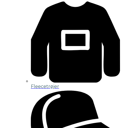
Fleecetrøjer