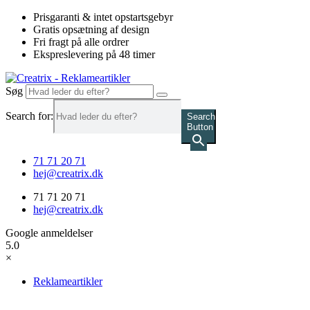
Videre
Prisgaranti & intet opstartsgebyr
til
Gratis opsætning af design
indhold
Fri fragt på alle ordrer
Ekspreslevering på 48 timer
Søg
Search for:
Search
Button
71 71 20 71
hej@creatrix.dk
71 71 20 71
hej@creatrix.dk
Google anmeldelser
5.0
×
Reklameartikler