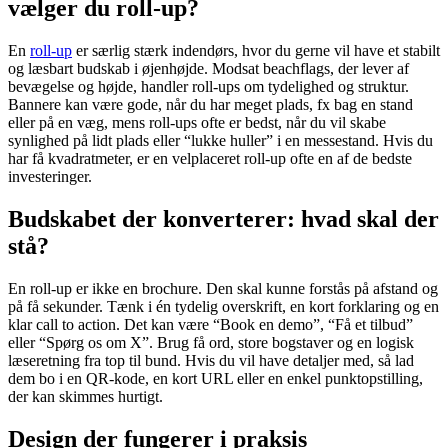
vælger du roll-up?
En
roll-up
er særlig stærk indendørs, hvor du gerne vil have et stabilt
og læsbart budskab i øjenhøjde. Modsat beachflags, der lever af
bevægelse og højde, handler roll-ups om tydelighed og struktur.
Bannere kan være gode, når du har meget plads, fx bag en stand
eller på en væg, mens roll-ups ofte er bedst, når du vil skabe
synlighed på lidt plads eller “lukke huller” i en messestand. Hvis du
har få kvadratmeter, er en velplaceret roll-up ofte en af de bedste
investeringer.
Budskabet der konverterer: hvad skal der
stå?
En roll-up er ikke en brochure. Den skal kunne forstås på afstand og
på få sekunder. Tænk i én tydelig overskrift, en kort forklaring og en
klar call to action. Det kan være “Book en demo”, “Få et tilbud”
eller “Spørg os om X”. Brug få ord, store bogstaver og en logisk
læseretning fra top til bund. Hvis du vil have detaljer med, så lad
dem bo i en QR-kode, en kort URL eller en enkel punktopstilling,
der kan skimmes hurtigt.
Design der fungerer i praksis