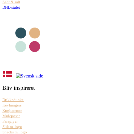
Sødt & salt
DHL-stafet
Bliv inspireret
Drikkedunke
Keyhangers
Kuglepenne
Muleposer
Paraplyer
Slik m. logo
Snacks m. logo