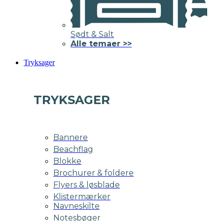
Sødt & Salt
Alle temaer >>
Tryksager
TRYKSAGER
Bannere
Beachflag
Blokke
Brochurer & foldere
Flyers & løsblade
Klistermærker
Navneskilte
Notesbøger