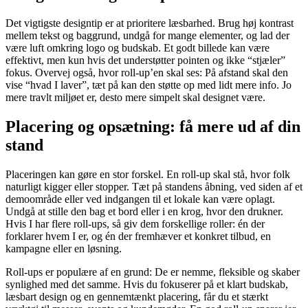
Det vigtigste designtip er at prioritere læsbarhed. Brug høj kontrast
mellem tekst og baggrund, undgå for mange elementer, og lad der
være luft omkring logo og budskab. Et godt billede kan være
effektivt, men kun hvis det understøtter pointen og ikke “stjæler”
fokus. Overvej også, hvor roll-up’en skal ses: På afstand skal den
vise “hvad I laver”, tæt på kan den støtte op med lidt mere info. Jo
mere travlt miljøet er, desto mere simpelt skal designet være.
Placering og opsætning: få mere ud af din
stand
Placeringen kan gøre en stor forskel. En roll-up skal stå, hvor folk
naturligt kigger eller stopper. Tæt på standens åbning, ved siden af et
demoområde eller ved indgangen til et lokale kan være oplagt.
Undgå at stille den bag et bord eller i en krog, hvor den drukner.
Hvis I har flere roll-ups, så giv dem forskellige roller: én der
forklarer hvem I er, og én der fremhæver et konkret tilbud, en
kampagne eller en løsning.
Roll-ups er populære af en grund: De er nemme, fleksible og skaber
synlighed med det samme. Hvis du fokuserer på et klart budskab,
læsbart design og en gennemtænkt placering, får du et stærkt