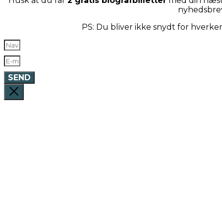
Husk at du får
2 gratis biografbilletter
med din næste
nyhedsbre
PS: Du bliver ikke snydt for hverk
SEND