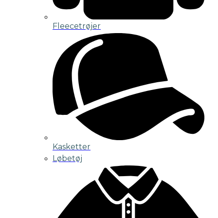
Fleecetrøjer
Kasketter
Løbetøj