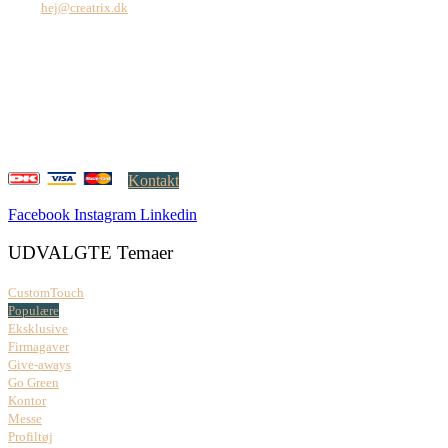
Mail:
hej@creatrix.dk
Creatrix ApS
Falkoner Allé 1, 3.
DK-2000 Frederiksberg
CVR: 37 79 59 68
Åbningstider:
Mandag – fredag: 08.00 – 17.00
Kontakt
Facebook
Instagram
Linkedin
UDVALGTE Temaer
CustomTouch
Populære
Eksklusive
Firmagaver
Give-aways
Go Green
Kontor
Messe
Profiltøj