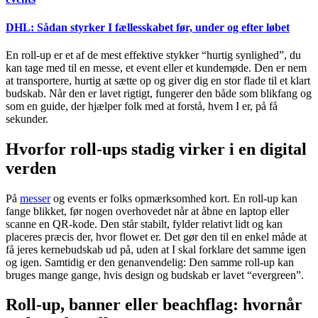
DHL: Sådan styrker I fællesskabet før, under og efter løbet
En roll-up er et af de mest effektive stykker “hurtig synlighed”, du
kan tage med til en messe, et event eller et kundemøde. Den er nem
at transportere, hurtig at sætte op og giver dig en stor flade til et klart
budskab. Når den er lavet rigtigt, fungerer den både som blikfang og
som en guide, der hjælper folk med at forstå, hvem I er, på få
sekunder.
Hvorfor roll-ups stadig virker i en digital
verden
På
messer
og events er folks opmærksomhed kort. En roll-up kan
fange blikket, før nogen overhovedet når at åbne en laptop eller
scanne en QR-kode. Den står stabilt, fylder relativt lidt og kan
placeres præcis der, hvor flowet er. Det gør den til en enkel måde at
få jeres kernebudskab ud på, uden at I skal forklare det samme igen
og igen. Samtidig er den genanvendelig: Den samme roll-up kan
bruges mange gange, hvis design og budskab er lavet “evergreen”.
Roll-up, banner eller beachflag: hvornår