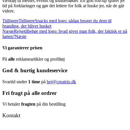
værktøj til messer, events og kundemøder. En god roll-up sparer jer
tid på forklaringer og gør det lettere for folk at huske jer, når de går
videre.
Tidligere
Tidligere
Snacks med logo: sådan bruger du dem til
branding, der bliver husket
Næste
Rejsetilbehør med logo: hvad giver man folk, der faktisk er på
farten?
Næste
Vi garanterer prisen
På
alle
reklameartikler og profiltøj
God & hurtig kundeservice
Svartid under
1 time
på
hej@creatrix.dk
Fri fragt på alle ordrer
Vi betaler
fragten
på din bestilling
Kontakt
Tel: +45 7171 2071