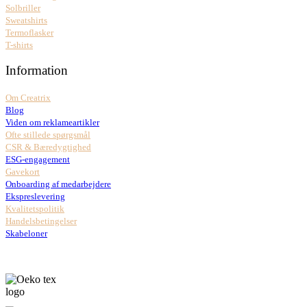
Solbriller
Sweatshirts
Termoflasker
T-shirts
Information
Om Creatrix
Blog
Viden om reklameartikler
Ofte stillede spørgsmål
CSR & Bæredygtighed
ESG-engagement
Gavekort
Onboarding af medarbejdere
Ekspreslevering
Kvalitetspolitik
Handelsbetingelser
Skabeloner