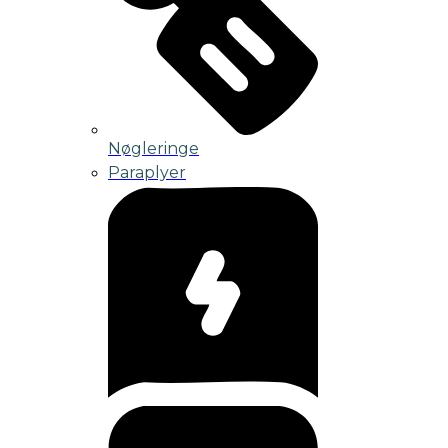
Nøgleringe
Paraplyer