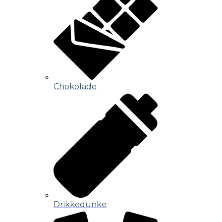
Chokolade
Drikkedunke