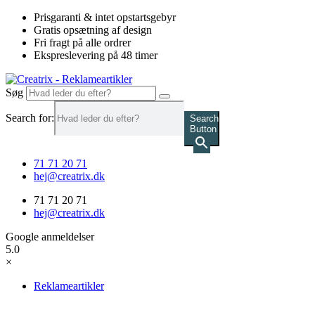
Videre
Prisgaranti & intet opstartsgebyr
til
Gratis opsætning af design
indhold
Fri fragt på alle ordrer
Ekspreslevering på 48 timer
Søg
Search for:
Search
Button
71 71 20 71
hej@creatrix.dk
71 71 20 71
hej@creatrix.dk
Google anmeldelser
5.0
×
Reklameartikler