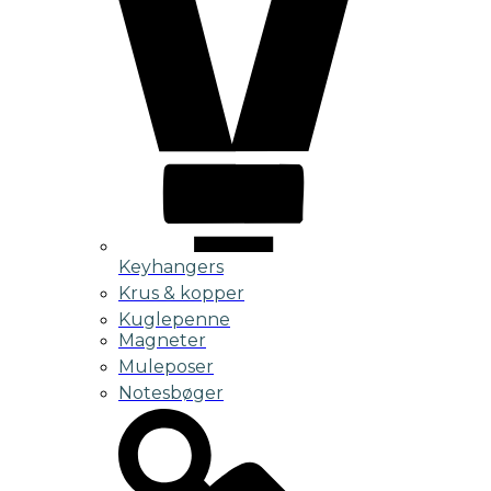
Keyhangers
Krus & kopper
Kuglepenne
Magneter
Muleposer
Notesbøger