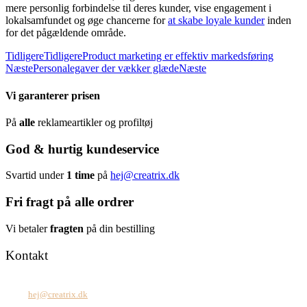
mere personlig forbindelse til deres kunder, vise engagement i
lokalsamfundet og øge chancerne for
at skabe loyale kunder
inden
for det pågældende område.
Tidligere
Tidligere
Product marketing er effektiv markedsføring
Næste
Personalegaver der vækker glæde
Næste
Vi garanterer prisen
På
alle
reklameartikler og profiltøj
God & hurtig kundeservice
Svartid under
1 time
på
hej@creatrix.dk
Fri fragt på alle ordrer
Vi betaler
fragten
på din bestilling
Kontakt
Tel: +45 7171 2071
Mail:
hej@creatrix.dk