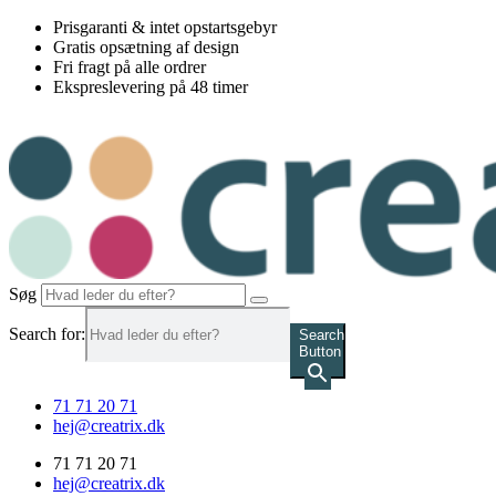
Videre
Prisgaranti & intet opstartsgebyr
til
Gratis opsætning af design
indhold
Fri fragt på alle ordrer
Ekspreslevering på 48 timer
Søg
Search for:
Search
Button
71 71 20 71
hej@creatrix.dk
71 71 20 71
hej@creatrix.dk