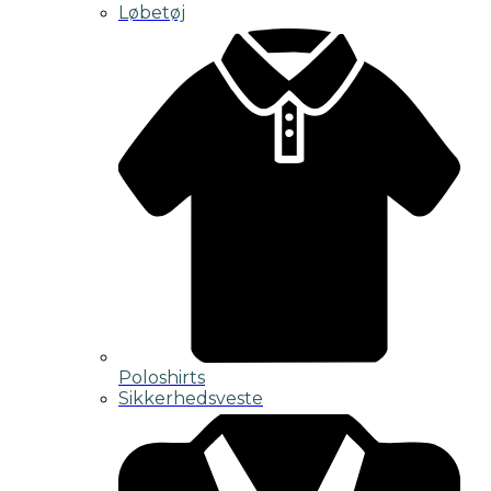
Løbetøj
Poloshirts
Sikkerhedsveste