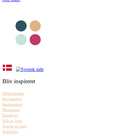
Bliv inspireret
Drikkedunke
Keyhangers
Kuglepenne
Muleposer
Paraplyer
Slik m. logo
Snacks m. logo
Solbriller