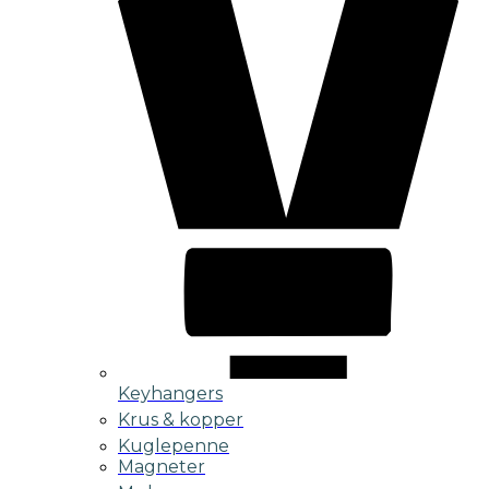
Keyhangers
Krus & kopper
Kuglepenne
Magneter