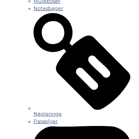
Muleposer
Notesbøger
Nøgleringe
Paraplyer