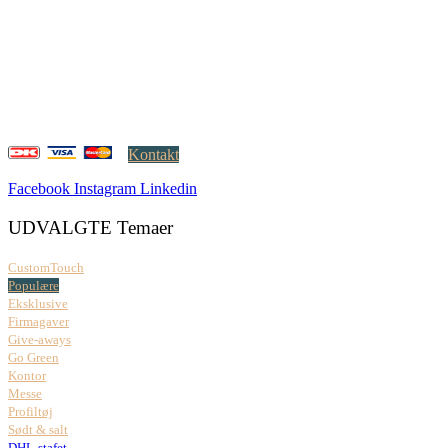
Creatrix ApS
Falkoner Allé 1, 3.
DK-2000 Frederiksberg
CVR: 37 79 59 68
Åbningstider:
Mandag – fredag: 08.00 – 17.00
Kontakt
Facebook
Instagram
Linkedin
UDVALGTE Temaer
CustomTouch
Populære
Eksklusive
Firmagaver
Give-aways
Go Green
Kontor
Messe
Profiltøj
Sødt & salt
DHL-stafet