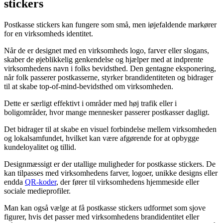
stickers
Postkasse stickers kan fungere som små, men iøjefaldende markører
for en virksomheds identitet.
Når de er designet med en virksomheds logo, farver eller slogans,
skaber de øjeblikkelig genkendelse og hjælper med at indprente
virksomhedens navn i folks bevidsthed. Den gentagne eksponering,
når folk passerer postkasserne, styrker brandidentiteten og bidrager
til at skabe top-of-mind-bevidsthed om virksomheden.
Dette er særligt effektivt i områder med høj trafik eller i
boligområder, hvor mange mennesker passerer postkasser dagligt.
Det bidrager til at skabe en visuel forbindelse mellem virksomheden
og lokalsamfundet, hvilket kan være afgørende for at opbygge
kundeloyalitet og tillid.
Designmæssigt er der utallige muligheder for postkasse stickers. De
kan tilpasses med virksomhedens farver, logoer, unikke designs eller
endda
QR-koder
, der fører til virksomhedens hjemmeside eller
sociale medieprofiler.
Man kan også vælge at få postkasse stickers udformet som sjove
figurer, hvis det passer med virksomhedens brandidentitet eller