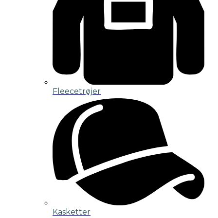
Fleecetrøjer
Kasketter