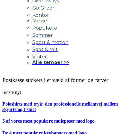
Give-aways
Go Green
Kontor
Messe
Populære
Sommer
Sport & motion
Sødt & salt
Vinter
Alle temaer >>
Postkasse stickers i et væld af former og farver
Sidste nyt
Poloshirts med tryk: den professionelle mellemvej mellem
skjorte og t-shirt
5 af vores mest populære muleposer med logo
De 4 mest populære keyhangers med logo