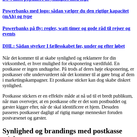
Powerbanks med logo: sådan vælger du den rigtige kapacitet
(mAh) og type
Powerbanks på fly: regler, watt-timer og gode råd til rejser og
events
DHL: Sådan styrker I fællesskabet før, under og efter løbet
Når det kommer til at skabe synlighed og reklamere for din
virksomhed, er hver mulighed for eksponering værdifuld. En
postkasse er ingen undtagelse. På trods af deres høje eksponering, er
postkasser ofte undervurderet når det kommer til at gøre brug af dem
i marketingskampagner. Et postkasse sticker kan dog skabe diskret
synlighed.
Postkasse stickers er en effektiv måde at nå ud til et bredt publikum,
når man overvejer, at en postkasse ofte er det som postbuddet og
gæster kigger efter, når de skal identificere et hjem. Desuden
passeres postkasser dagligt af rigtig mange mennesker foruden
postvæsenet og gæster.
Synlighed og brandings med postkasse