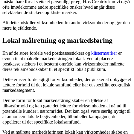
måske bare for at sætte et personligt præg. Hos Creatrix kan vi også
ofte imødekomme andre specifikke ønsker hvad angår disse
selvklæbende stickers og klistermærker.
Alt dette adskiller virksomheden fra andre virksomheder og gør den
mere iøjefaldende.
Lokal målretning og markedsføring
En af de store fordele ved postkassestickers og
klistermærker
er
evnen til at målrette markedsføringen lokalt. Ved at placere
postkasse stickers i et bestemt område kan virksomheder målrette
deres reklamebudskaber til et specifikt lokalt publikum.
Dette er især fordelagtigt for virksomheder, der ønsker at opbygge et
tættere forhold til det lokale samfund eller har et specifikt geografisk
markedssegment.
Denne form for lokal markedsføring skaber en følelse af
tilhørsforhold og kan gøre det lettere for virksomheden at nå ud til
potentielle kunder i nærområdet. Det kan også være særlig nyttigt til
at annoncere lokale begivenheder, tilbud eller kampagner, der
appellerer til det specifikke lokalsamfund.
Ved at målrette markedsføringen lokalt kan virksomheder skabe en