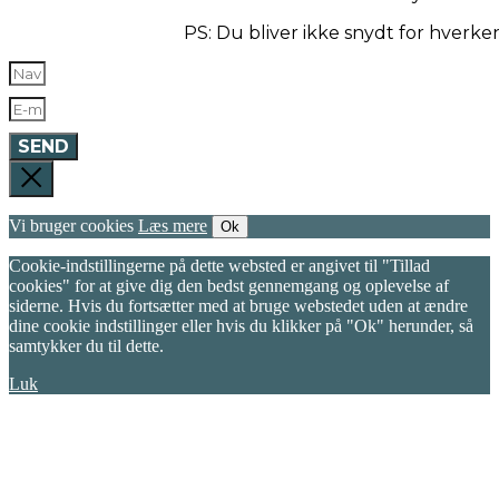
PS: Du bliver ikke snydt for hverk
SEND
Vi bruger cookies
Læs mere
Ok
Cookie-indstillingerne på dette websted er angivet til "Tillad
cookies" for at give dig den bedst gennemgang og oplevelse af
siderne. Hvis du fortsætter med at bruge webstedet uden at ændre
dine cookie indstillinger eller hvis du klikker på "Ok" herunder, så
samtykker du til dette.
Luk