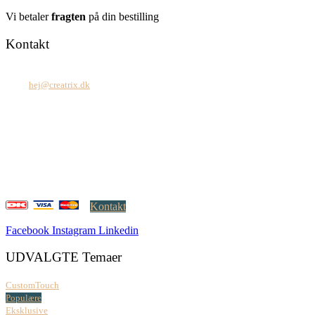
Vi betaler
fragten
på din bestilling
Kontakt
Tel: +45 7171 2071
Mail:
hej@creatrix.dk
Creatrix ApS
Falkoner Allé 1, 3.
DK-2000 Frederiksberg
CVR: 37 79 59 68
Åbningstider:
Mandag – fredag: 08.00 – 17.00
Kontakt
Facebook
Instagram
Linkedin
UDVALGTE Temaer
CustomTouch
Populære
Eksklusive