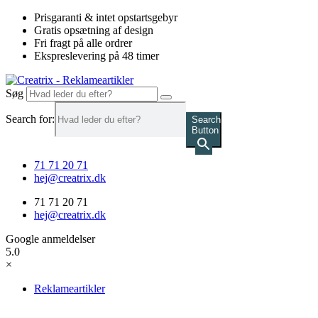
Videre
Prisgaranti & intet opstartsgebyr
til
Gratis opsætning af design
indhold
Fri fragt på alle ordrer
Ekspreslevering på 48 timer
Søg
Search for:
Search
Button
71 71 20 71
hej@creatrix.dk
71 71 20 71
hej@creatrix.dk
Google anmeldelser
5.0
×
Reklameartikler