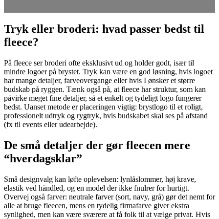
Tryk eller broderi: hvad passer bedst til
fleece?
På fleece ser broderi ofte eksklusivt ud og holder godt, især til
mindre logoer på brystet. Tryk kan være en god løsning, hvis logoet
har mange detaljer, farveovergange eller hvis I ønsker et større
budskab på ryggen. Tænk også på, at fleece har struktur, som kan
påvirke meget fine detaljer, så et enkelt og tydeligt logo fungerer
bedst. Uanset metode er placeringen vigtig: brystlogo til et roligt,
professionelt udtryk og rygtryk, hvis budskabet skal ses på afstand
(fx til events eller udearbejde).
De små detaljer der gør fleecen mere
“hverdagsklar”
Små designvalg kan løfte oplevelsen: lynlåslommer, høj krave,
elastik ved håndled, og en model der ikke fnulrer for hurtigt.
Overvej også farver: neutrale farver (sort, navy, grå) gør det nemt for
alle at bruge fleecen, mens en tydelig firmafarve giver ekstra
synlighed, men kan være sværere at få folk til at vælge privat. Hvis