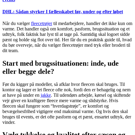
DHL: Sådan styrker I fællesskabet før, under og efter løbet
Når du vælger
fleecetrøjer
til medarbejdere, handler det ikke kun om
varme. Det handler også om komfort, pasform, brugssituation og et
udtryk, folk faktisk har lyst til at tage på. Samtidig skal logoet sidde
pænt og holde sig flot over tid. Her får du en praktisk guide til, hvad
du bør overveje, når du vælger fleecetrøjer med tryk eller broderi til
dit team.
Start med brugssituationen: inde, ude
eller begge dele?
Før du kigger på modeller, så afklar hvor fleecen skal bruges. Til
kontor og lager er let fleece ofte nok, fordi den er behagelig og nem
at have på under en
jakke
. Til udendørs arbejde, kørsel og skiftende
vejr giver en kraftigere fleece mere varme og slidstyrke. Hvis
fleecen skal fungere som “hverdagstrøje”, er komfort og
bevægelsesfrihed vigtigere end maksimal varme. Og hvis den skal
bruges til events, er det ofte pasform og et pænt, ensartet udtryk, der
vinder.
Vælg tykkelse og kvalitet efter sæson og