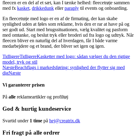
fleecen er en del af et sæt, kan I tænke helhed: fleecetrøje sammen
med fx
kasket
,
drikkedunk
eller
paraply
til events og onboarding.
En fleecetrøje med logo er en af de firmating, der kan skabe
synlighed uden at føles som reklame, hvis den er rar at have på og
ser godt ud. Start med brugssituationen, vælg kvalitet og pasform
med omtanke, og beslut tryk eller broderi ud fra logo og udtryk. Når
fleecen bliver en naturlig del af hverdagen, får I både varme
medarbejdere og et brand, der bliver set igen og igen.
Tidligere
Tidligere
Kasketter med logo: sådan vælger du den rigtige
model, tryk og stil
Næste
Beachflags i markedsføring: synlighed der flytter sig med
dig
Næste
Vi garanterer prisen
På
alle
reklameartikler og profiltøj
God & hurtig kundeservice
Svartid under
1 time
på
hej@creatrix.dk
Fri fragt på alle ordrer