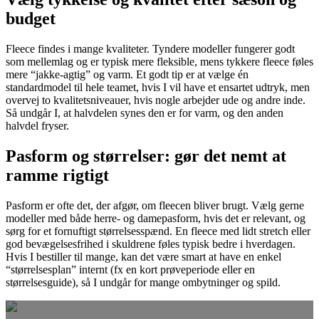
budget
Fleece findes i mange kvaliteter. Tyndere modeller fungerer godt
som mellemlag og er typisk mere fleksible, mens tykkere fleece føles
mere “jakke-agtig” og varm. Et godt tip er at vælge én
standardmodel til hele teamet, hvis I vil have et ensartet udtryk, men
overvej to kvalitetsniveauer, hvis nogle arbejder ude og andre inde.
Så undgår I, at halvdelen synes den er for varm, og den anden
halvdel fryser.
Pasform og størrelser: gør det nemt at
ramme rigtigt
Pasform er ofte det, der afgør, om fleecen bliver brugt. Vælg gerne
modeller med både herre- og damepasform, hvis det er relevant, og
sørg for et fornuftigt størrelsesspænd. En fleece med lidt stretch eller
god bevægelsesfrihed i skuldrene føles typisk bedre i hverdagen.
Hvis I bestiller til mange, kan det være smart at have en enkel
“størrelsesplan” internt (fx en kort prøveperiode eller en
størrelsesguide), så I undgår for mange ombytninger og spild.