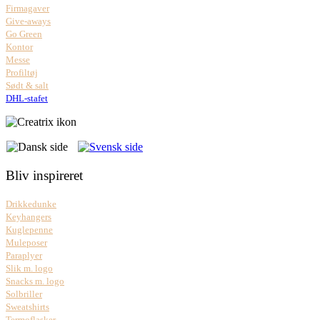
Firmagaver
Give-aways
Go Green
Kontor
Messe
Profiltøj
Sødt & salt
DHL-stafet
Bliv inspireret
Drikkedunke
Keyhangers
Kuglepenne
Muleposer
Paraplyer
Slik m. logo
Snacks m. logo
Solbriller
Sweatshirts
Termoflasker