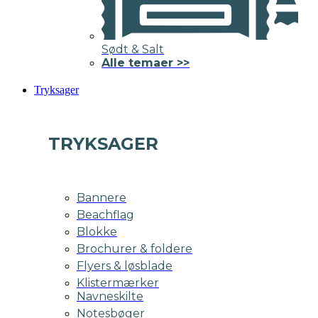
Sødt & Salt
Alle temaer >>
Tryksager
TRYKSAGER
Bannere
Beachflag
Blokke
Brochurer & foldere
Flyers & løsblade
Klistermærker
Navneskilte
Notesbøger