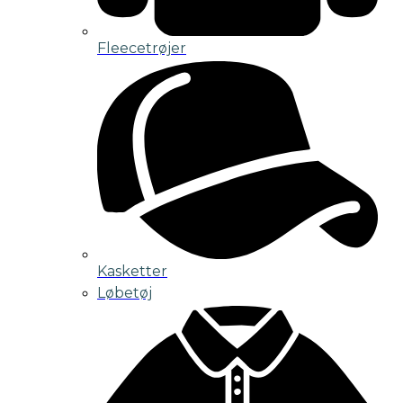
Fleecetrøjer
Kasketter
Løbetøj