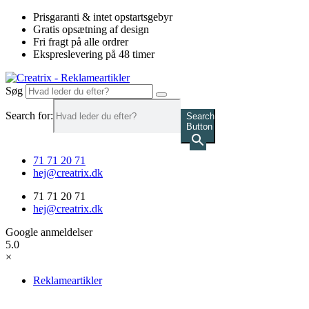
Videre
Prisgaranti & intet opstartsgebyr
til
Gratis opsætning af design
indhold
Fri fragt på alle ordrer
Ekspreslevering på 48 timer
Søg
Search for:
Search
Button
71 71 20 71
hej@creatrix.dk
71 71 20 71
hej@creatrix.dk
Google anmeldelser
5.0
×
Reklameartikler