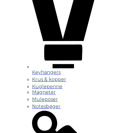
Keyhangers
Krus & kopper
Kuglepenne
Magneter
Muleposer
Notesbøger