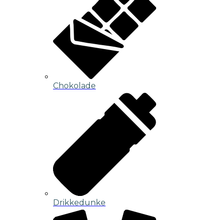
Chokolade
Drikkedunke