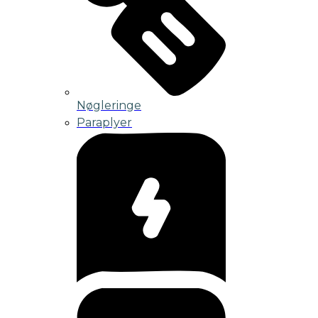
Nøgleringe
Paraplyer