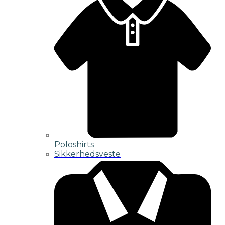
Poloshirts
Sikkerhedsveste