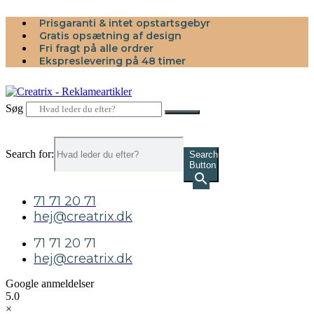
Videre
Prisgaranti & intet opstartsgebyr
til
Gratis opsætning af design
indhold
Fri fragt på alle ordrer
Ekspreslevering på 48 timer
Søg
Search for:
Search
Button
71 71 20 71
hej@creatrix.dk
71 71 20 71
hej@creatrix.dk
Google anmeldelser
5.0
×