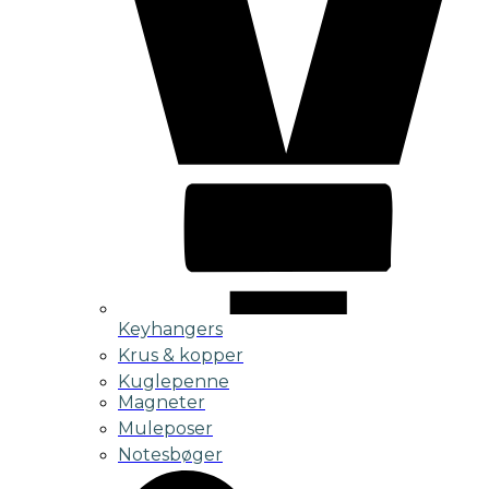
Keyhangers
Krus & kopper
Kuglepenne
Magneter
Muleposer
Notesbøger