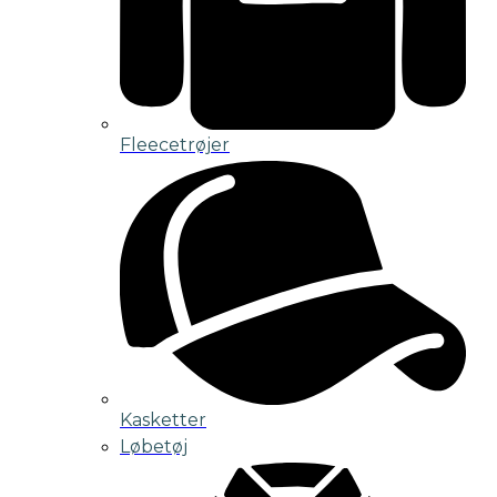
Fleecetrøjer
Kasketter
Løbetøj