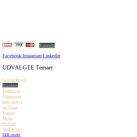
Creatrix ApS
Falkoner Allé 1, 3.
DK-2000 Frederiksberg
CVR: 37 79 59 68
Åbningstider:
Mandag – fredag: 08.00 – 17.00
Kontakt
Facebook
Instagram
Linkedin
UDVALGTE Temaer
CustomTouch
Populære
Eksklusive
Firmagaver
Give-aways
Go Green
Kontor
Messe
Profiltøj
Sødt & salt
DHL-stafet