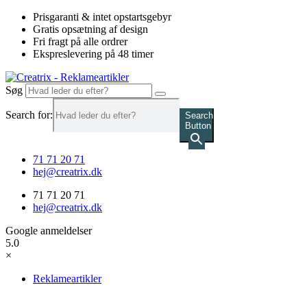
Videre
Prisgaranti & intet opstartsgebyr
til
Gratis opsætning af design
indhold
Fri fragt på alle ordrer
Ekspreslevering på 48 timer
Søg
Search for:
Search
Button
71 71 20 71
hej@creatrix.dk
71 71 20 71
hej@creatrix.dk
Google anmeldelser
5.0
×
Reklameartikler