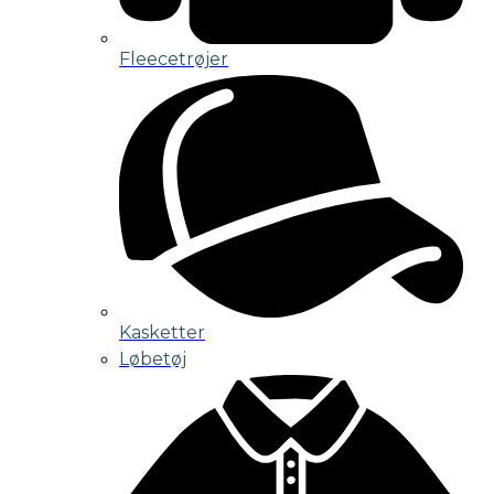
Fleecetrøjer
Kasketter
Løbetøj