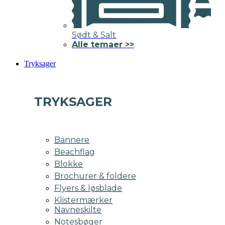
Sødt & Salt
Alle temaer >>
Tryksager
TRYKSAGER
Bannere
Beachflag
Blokke
Brochurer & foldere
Flyers & løsblade
Klistermærker
Navneskilte
Notesbøger