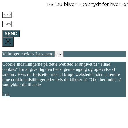
PS: Du bliver ikke snydt for hverk
SEND
Vi bruger cookies
Læs mere
Ok
Cookie-indstillingerne på dette websted er angivet til "Tillad
cookies" for at give dig den bedst gennemgang og oplevelse af
siderne. Hvis du fortsætter med at bruge webstedet uden at ændre
dine cookie indstillinger eller hvis du klikker på "Ok" herunder, så
samtykker du til dette.
Luk