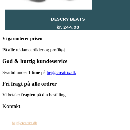
DESCRY BEATS
kr.
244,00
Vi garanterer prisen
På
alle
reklameartikler og profiltøj
God & hurtig kundeservice
Svartid under
1 time
på
hej@creatrix.dk
Fri fragt på alle ordrer
Vi betaler
fragten
på din bestilling
Kontakt
Tel: +45 7171 2071
Mail:
hej@creatrix.dk