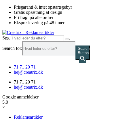
Videre
Prisgaranti & intet opstartsgebyr
til
Gratis opsætning af design
indhold
Fri fragt på alle ordrer
Ekspreslevering på 48 timer
Søg
Search for:
Search
Button
71 71 20 71
hej@creatrix.dk
71 71 20 71
hej@creatrix.dk
Google anmeldelser
5.0
×
Reklameartikler