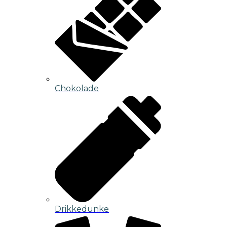
Chokolade
Drikkedunke