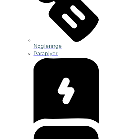
Nøgleringe
Paraplyer