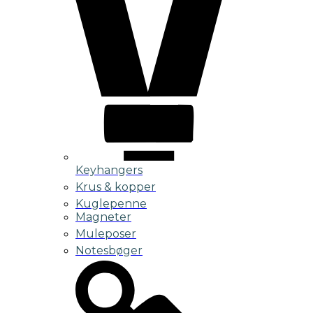
Keyhangers
Krus & kopper
Kuglepenne
Magneter
Muleposer
Notesbøger